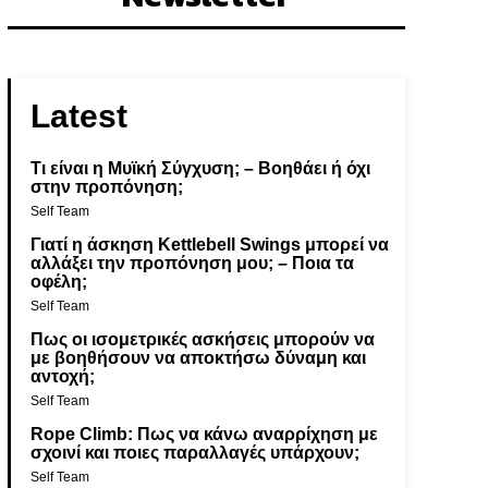
Latest
Τι είναι η Μυϊκή Σύγχυση; – Βοηθάει ή όχι
στην προπόνηση;
Self Team
Γιατί η άσκηση Kettlebell Swings μπορεί να
αλλάξει την προπόνηση μου; – Ποια τα
οφέλη;
Self Team
Πως οι ισομετρικές ασκήσεις μπορούν να
με βοηθήσουν να αποκτήσω δύναμη και
αντοχή;
Self Team
Rope Climb: Πως να κάνω αναρρίχηση με
σχοινί και ποιες παραλλαγές υπάρχουν;
Self Team