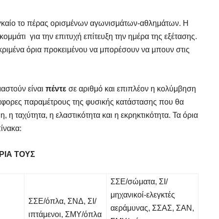
ναγκαίο το πέρας ορισμένων αγωνισμάτων-αθλημάτων. Η
μμάτι για την επιτυχή επίτευξη την ημέρα της εξέτασης.
κριμένα όρια προκειμένου να μπορέσουν να μπουν στις
μαστούν είναι
πέντε
σε αριθμό και επιπλέον η κολύμβηση
διάφορες παραμέτρους της φυσικής κατάστασης που θα
 η ταχύτητα, η ελαστικότητα και η εκρηκτικότητα. Τα όρια
ίνακα:
ΡΙΑ ΤΟΥΣ
FINDER
FINDER
 Γυμναστή, Διαιτολόγο,
 Γυμναστή, Διαιτολόγο,
ΣΣΕ/σώματα, ΣΙ/
ρό & Φυσικοθεραπευτή
ρό & Φυσικοθεραπευτή
μηχανικοί-ελεγκτές
ΣΣΕ/όπλα, ΣΝΔ, ΣΙ/
αεράμυνας, ΣΣΑΣ, ΣΑΝ,
ιπτάμενοι, ΣΜΥ/όπλα