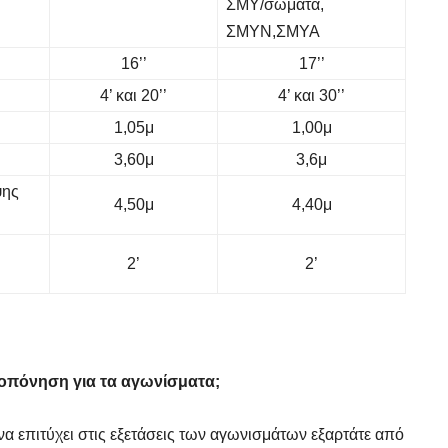
ΣΜΥ/σώματα,
ΣΜΥΝ,ΣΜΥΑ
16’’
17’’
4’ και 20’’
4’ και 30’’
1,05μ
1,00μ
3,60μ
3,6μ
ψης
4,50μ
4,40μ
2’
2’
οπόνηση για τα αγωνίσματα;
α επιτύχει στις εξετάσεις των αγωνισμάτων εξαρτάτε από