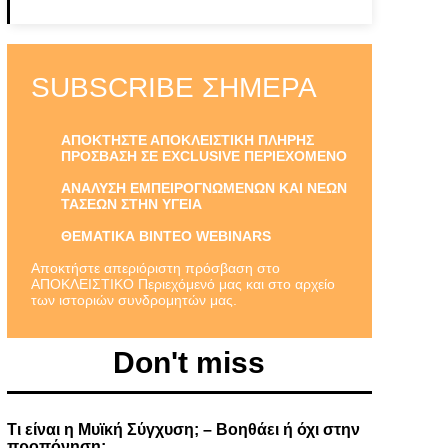
SUBSCRIBE ΣΉΜΕΡΑ
ΑΠΟΚΤΗΣΤΕ ΑΠΟΚΛΕΙΣΤΙΚΗ ΠΛΗΡΗΣ
ΠΡΟΣΒΑΣΗ ΣΕ EXCLUSIVE ΠΕΡΙΕΧΟΜΕΝΟ
ΑΝΑΛΥΣΗ ΕΜΠΕΙΡΟΓΝΩΜΕΝΩΝ ΚΑΙ ΝΕΩΝ
ΤΑΣΕΩΝ ΣΤΗΝ ΥΓΕΙΑ
ΘΕΜΑΤΙΚΑ ΒΙΝΤΕΟ WEBINARS
Αποκτήστε απεριόριστη πρόσβαση στο
ΑΠΟΚΛΕΙΣΤΙΚΟ Περιεχόμενό μας και στο αρχείο
των ιστοριών συνδρομητών μας.
Don't miss
Τι είναι η Μυϊκή Σύγχυση; – Βοηθάει ή όχι στην
προπόνηση;