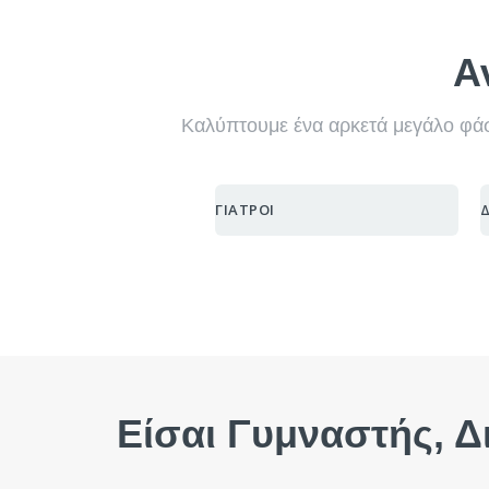
Α
Καλύπτουμε ένα αρκετά μεγάλο φάσ
ΓΙΑΤΡΟΙ
Δ
SELF 
SELF 
Είσαι Γυμναστής, Δ
Βρες
Βρες