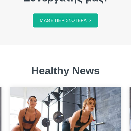
ρό & Φυσικοθεραπευτή
ρό & Φυσικοθεραπευτή
ΜΑΘΕ ΠΕΡΙΣΣΟΤΕΡΑ
Healthy News