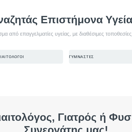
ναζητάς Επιστήμονα Υγεία
μα από επαγγελματίες υγείας, με διαθέσιμες τοποθεσίες
ΙΑΙΤΟΛΟΓΟΙ
ΓΥΜΝΑΣΤΕΣ
FINDER
FINDER
ιαιτολόγος, Γιατρός ή Φυσ
 Γυμναστή, Διαιτολόγο,
 Γυμναστή, Διαιτολόγο,
Συνεργάτης μας!