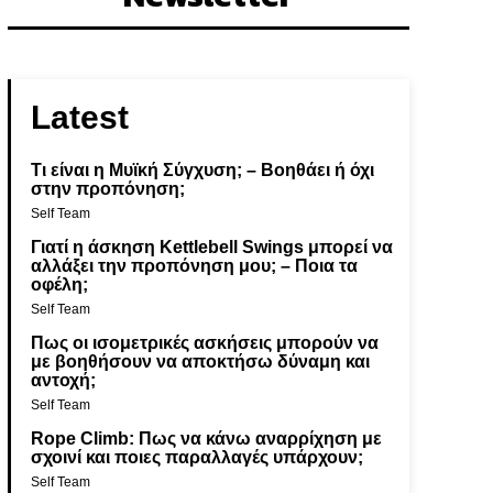
Latest
Τι είναι η Μυϊκή Σύγχυση; – Βοηθάει ή όχι
στην προπόνηση;
Self Team
Γιατί η άσκηση Kettlebell Swings μπορεί να
αλλάξει την προπόνηση μου; – Ποια τα
οφέλη;
Self Team
Πως οι ισομετρικές ασκήσεις μπορούν να
με βοηθήσουν να αποκτήσω δύναμη και
αντοχή;
Self Team
Rope Climb: Πως να κάνω αναρρίχηση με
σχοινί και ποιες παραλλαγές υπάρχουν;
Self Team