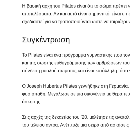
Η βασική αρχή του Pilates είναι ότι το σώμα πρέπει ν
αποτελέσματα. Αν και αυτό είναι σημαντικό, είναι επί
σχεδιαστεί για να τροποποιούνται ώστε να ταιριάζου
Συγκέντρωση
Το Pilates είναι ένα πρόγραμμα γυμναστικής που το
και της σωστής ευθυγράμμισης των αρθρώσεων του
σύνδεση μυαλού-σώματος και είναι κατάλληλη τόσο γ
Ο Joseph Hubertus Pilates γεννήθηκε στη Γερμανία.
φυσιοπαθή. Μεγάλωσε σε μια οικογένεια με θεραπευτ
SELF 
SELF 
άσκησης.
Βρες
Βρες
Γιατ
Γιατ
Στις αρχές της δεκαετίας του ’20, μελέτησε τις ανατο
του τέλειου άντρα. Ανέπτυξε μια σειρά από ασκήσει