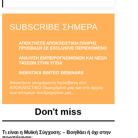
SUBSCRIBE ΣΉΜΕΡΑ
ΑΠΟΚΤΗΣΤΕ ΑΠΟΚΛΕΙΣΤΙΚΗ ΠΛΗΡΗΣ
ΠΡΟΣΒΑΣΗ ΣΕ EXCLUSIVE ΠΕΡΙΕΧΟΜΕΝΟ
ΑΝΑΛΥΣΗ ΕΜΠΕΙΡΟΓΝΩΜΕΝΩΝ ΚΑΙ ΝΕΩΝ
ΤΑΣΕΩΝ ΣΤΗΝ ΥΓΕΙΑ
ΘΕΜΑΤΙΚΑ ΒΙΝΤΕΟ WEBINARS
Αποκτήστε απεριόριστη πρόσβαση στο
ΑΠΟΚΛΕΙΣΤΙΚΟ Περιεχόμενό μας και στο αρχείο
των ιστοριών συνδρομητών μας.
Don't miss
Τι είναι η Μυϊκή Σύγχυση; – Βοηθάει ή όχι στην
προπόνηση;