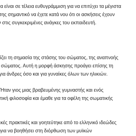
α είναι σε τέλεια ευθυγράμμιση για να επιτύχει τα μέγιστα
σης σημαντικό να έχετε κατά νου ότι οι ασκήσεις έχουν
ν στις συγκεκριμένες ανάγκες του εκπαιδευτή.
νίζει τη σημασία της στάσης του σώματος, της αναπνοής
 σώματος. Αυτή η μορφή άσκησης προάγει επίσης τη
ια άνδρες όσο και για γυναίκες όλων των ηλικιών.
 Ήταν γιος μιας βραβευμένης γυμναστής και ενός
ική φιλοσοφία και έμαθε για τα οφέλη της σωματικής
FINDER
FINDER
 Γυμναστή, Διαιτολόγο,
 Γυμναστή, Διαιτολόγο,
ρό & Φυσικοθεραπευτή
ρό & Φυσικοθεραπευτή
λικές πρακτικές και γοητεύτηκε από το ελληνικό ιδεώδες
ς για να βοηθήσει στη διόρθωση των μυϊκών