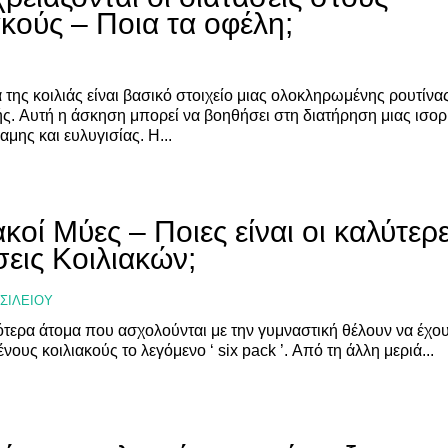
ακούς – Ποια τα οφέλη;
FINDER
FINDER
 της κοιλιάς είναι βασικό στοιχείο μιας ολοκληρωμένης ρουτίνα
 Γυμναστή, Διαιτολόγο,
 Γυμναστή, Διαιτολόγο,
ς. Αυτή η άσκηση μπορεί να βοηθήσει στη διατήρηση μιας ισο
αμης και ευλυγισίας. Η...
ρό & Φυσικοθεραπευτή
ρό & Φυσικοθεραπευτή
ακοί Μύες – Ποιες είναι οι καλύτερ
εις Κοιλιακών;
ΣΙΛΕΊΟΥ
τερα άτομα που ασχολούνται με την γυμναστική θέλουν να έχο
νους κοιλιακούς το λεγόμενο ‘ six pack ’. Από τη άλλη μεριά...