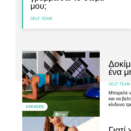
μου;
SELF TEAM
Δοκίμ
ένα μ
SELF TEAM
Μπορείτε ν
και να βελ
κίνδυνο τρ
ΑΣΚΉΣΕΙΣ
Γιατί