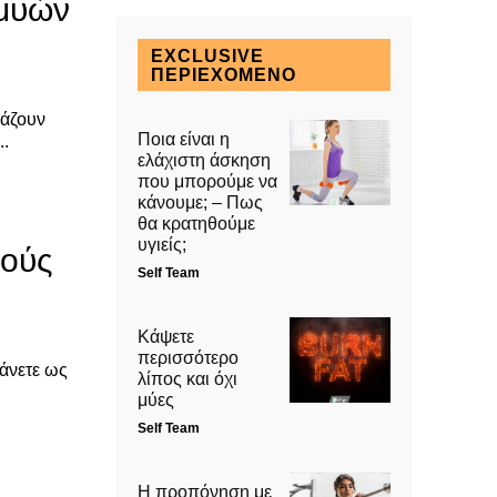
 μυών
EXCLUSIVE
ΠΕΡΙΕΧΌΜΕΝΟ
εάζουν
Ποια είναι η
..
ελάχιστη άσκηση
που μπορούμε να
κάνουμε; – Πως
θα κρατηθούμε
υγιείς;
κούς
Self Team
Κάψετε
περισσότερο
κάνετε ως
λίπος και όχι
μύες
Self Team
Η προπόνηση με