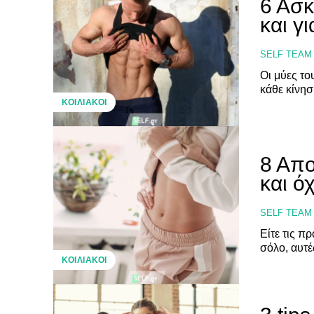
6 Ασκ
και γ
SELF TEAM
Οι μύες τ
κάθε κίνησ
ΚΟΙΛΙΑΚΟΊ
8 Απο
και ό
SELF TEAM
Είτε τις π
σόλο, αυτέ
ΚΟΙΛΙΑΚΟΊ