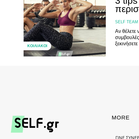
3 tip
περι
SELF TEAM
Αν θέλετε
συμβουλές
ξεκινήσετε
ΚΟΙΛΙΑΚΟΊ
MORE
ΓΙΝΕ ΣΥΝΕ