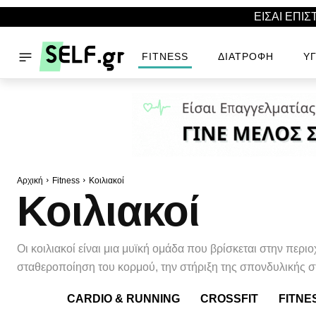
ΕΙΣΑΙ ΕΠΙ
FITNESS
ΔΙΑΤΡΟΦΉ
ΥΓ
Αρχική
Fitness
Κοιλιακοί
Κοιλιακοί
Οι κοιλιακοί είναι μια μυϊκή ομάδα που βρίσκεται στην περιο
σταθεροποίηση του κορμού, την στήριξη της σπονδυλικής στ
CARDIO & RUNNING
CROSSFIT
FITNE