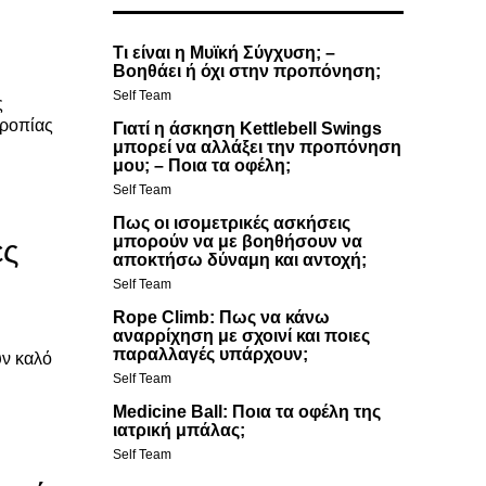
Τι είναι η Μυϊκή Σύγχυση; –
Βοηθάει ή όχι στην προπόνηση;
Self Team
ς
ρροπίας
Γιατί η άσκηση Kettlebell Swings
μπορεί να αλλάξει την προπόνηση
μου; – Ποια τα οφέλη;
Self Team
Πως οι ισομετρικές ασκήσεις
μπορούν να με βοηθήσουν να
ες
αποκτήσω δύναμη και αντοχή;
Αναζήτηση
Αναζήτηση
Self Team
Rope Climb: Πως να κάνω
αναρρίχηση με σχοινί και ποιες
παραλλαγές υπάρχουν;
υν καλό
Self Team
Medicine Ball: Ποια τα οφέλη της
ιατρική μπάλας;
Self Team