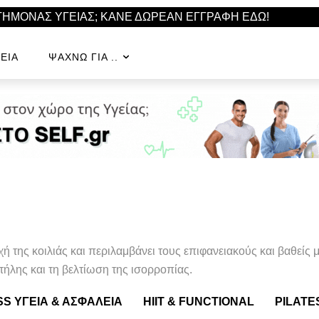
ΣΤΗΜΟΝΑΣ ΥΓΕΙΑΣ; ΚΑΝΕ ΔΩΡΕΑΝ ΕΓΓΡΑΦΗ ΕΔΩ!
ΕΊΑ
ΨΆΧΝΩ ΓΙΑ ..
χή της κοιλιάς και περιλαμβάνει τους επιφανειακούς και βαθείς 
ήλης και τη βελτίωση της ισορροπίας.
SS ΥΓΕΙΑ & ΑΣΦΆΛΕΙΑ
HIIT & FUNCTIONAL
PILATE