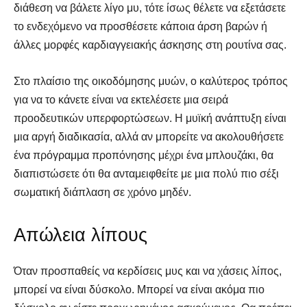
διάθεση να βάλετε λίγο μυ, τότε ίσως θέλετε να εξετάσετε
το ενδεχόμενο να προσθέσετε κάποια άρση βαρών ή
άλλες μορφές καρδιαγγειακής άσκησης στη ρουτίνα σας.
Στο πλαίσιο της οικοδόμησης μυών, ο καλύτερος τρόπος
για να το κάνετε είναι να εκτελέσετε μια σειρά
προοδευτικών υπερφορτώσεων. Η μυϊκή ανάπτυξη είναι
μια αργή διαδικασία, αλλά αν μπορείτε να ακολουθήσετε
ένα πρόγραμμα προπόνησης μέχρι ένα μπλουζάκι, θα
SELF FINDER
SELF FINDER
διαπιστώσετε ότι θα ανταμειφθείτε με μια πολύ πιο σέξι
Βρες Γυμναστή, Διαιτολόγο,
Βρες Γυμναστή, Διαιτολόγο,
σωματική διάπλαση σε χρόνο μηδέν.
Γιατρό & Φυσικοθεραπευτή
Γιατρό & Φυσικοθεραπευτή
Απώλεια λίπους
Όταν προσπαθείς να κερδίσεις μυς και να χάσεις λίπος,
μπορεί να είναι δύσκολο. Μπορεί να είναι ακόμα πιο