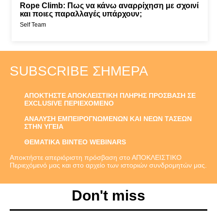
Rope Climb: Πως να κάνω αναρρίχηση με σχοινί
και ποιες παραλλαγές υπάρχουν;
Self Team
SUBSCRIBE ΣΉΜΕΡΑ
ΑΠΟΚΤΗΣΤΕ ΑΠΟΚΛΕΙΣΤΙΚΗ ΠΛΗΡΗΣ ΠΡΟΣΒΑΣΗ ΣΕ
EXCLUSIVE ΠΕΡΙΕΧΟΜΕΝΟ
ΑΝΑΛΥΣΗ ΕΜΠΕΙΡΟΓΝΩΜΕΝΩΝ ΚΑΙ ΝΕΩΝ ΤΑΣΕΩΝ
ΣΤΗΝ ΥΓΕΙΑ
ΘΕΜΑΤΙΚΑ ΒΙΝΤΕΟ WEBINARS
Αποκτήστε απεριόριστη πρόσβαση στο ΑΠΟΚΛΕΙΣΤΙΚΟ
Περιεχόμενό μας και στο αρχείο των ιστοριών συνδρομητών μας.
Don't miss