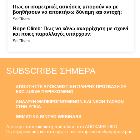
Πως οι ισομετρικές ασκήσεις μπορούν να με
βοηθήσουν να αποκτήσω δύναμη και αντοχή;
Self Team
Rope Climb: Πως να κάνω αναρρίχηση με σχοινί
και ποιες παραλλαγές υπάρχουν;
Self Team
SUBSCRIBE ΣΉΜΕΡΑ
ΑΠΟΚΤΗΣΤΕ ΑΠΟΚΛΕΙΣΤΙΚΗ ΠΛΗΡΗΣ ΠΡΟΣΒΑΣΗ ΣΕ
EXCLUSIVE ΠΕΡΙΕΧΟΜΕΝΟ
ΑΝΑΛΥΣΗ ΕΜΠΕΙΡΟΓΝΩΜΕΝΩΝ ΚΑΙ ΝΕΩΝ ΤΑΣΕΩΝ
ΣΤΗΝ ΥΓΕΙΑ
ΘΕΜΑΤΙΚΑ ΒΙΝΤΕΟ WEBINARS
Αποκτήστε απεριόριστη πρόσβαση στο ΑΠΟΚΛΕΙΣΤΙΚΟ
Περιεχόμενό μας και στο αρχείο των ιστοριών συνδρομητών μας.