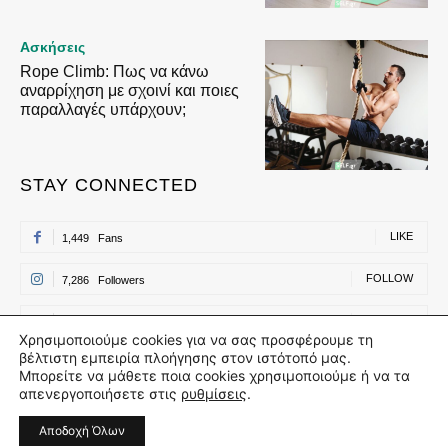
Ασκήσεις
Rope Climb: Πως να κάνω
αναρρίχηση με σχοινί και ποιες
παραλλαγές υπάρχουν;
STAY CONNECTED
LIKE
1,449
Fans
FOLLOW
7,286
Followers
FOLLOW
500
Followers
Χρησιμοποιούμε cookies για να σας προσφέρουμε τη
βέλτιστη εμπειρία πλοήγησης στον ιστότοπό μας.
FOLLOW
500
Followers
Μπορείτε να μάθετε ποια cookies χρησιμοποιούμε ή να τα
απενεργοποιήσετε στις
ρυθμίσεις
.
Αποδοχή Όλων
©Self.gr - 2023 | All rights reserved