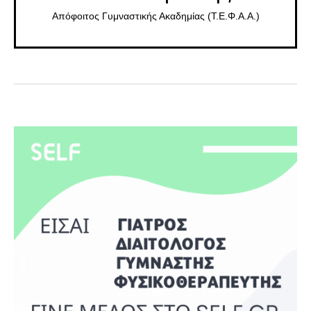
Απόφοιτος Γυμναστικής Ακαδημίας (Τ.Ε.Φ.Α.Α.)