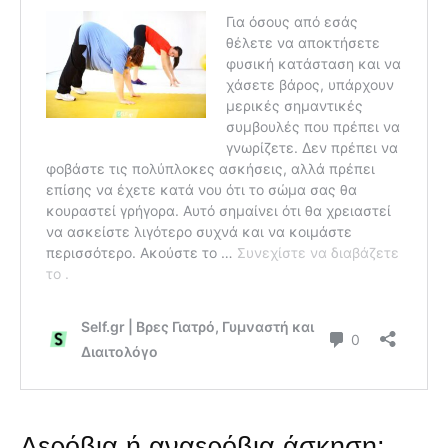
Αερόβια ή αναερόβια άσκηση;