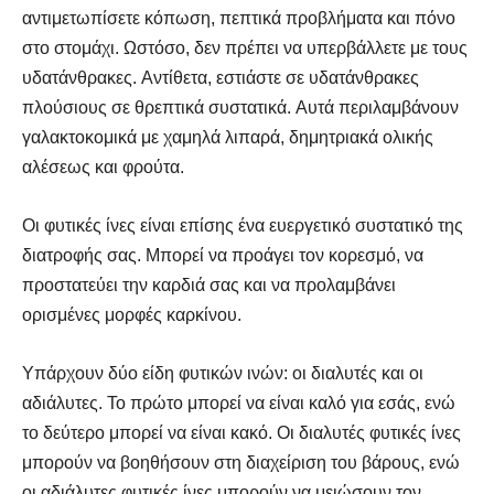
αντιμετωπίσετε κόπωση, πεπτικά προβλήματα και πόνο
στο στομάχι. Ωστόσο, δεν πρέπει να υπερβάλλετε με τους
υδατάνθρακες. Αντίθετα, εστιάστε σε υδατάνθρακες
πλούσιους σε θρεπτικά συστατικά. Αυτά περιλαμβάνουν
γαλακτοκομικά με χαμηλά λιπαρά, δημητριακά ολικής
αλέσεως και φρούτα.
Οι φυτικές ίνες είναι επίσης ένα ευεργετικό συστατικό της
διατροφής σας. Μπορεί να προάγει τον κορεσμό, να
SELF FINDER
SELF FINDER
προστατεύει την καρδιά σας και να προλαμβάνει
ορισμένες μορφές καρκίνου.
Βρες Γυμναστή, Διαιτολόγο,
Βρες Γυμναστή, Διαιτολόγο,
Γιατρό & Φυσικοθεραπευτή
Γιατρό & Φυσικοθεραπευτή
Υπάρχουν δύο είδη φυτικών ινών: οι διαλυτές και οι
αδιάλυτες. Το πρώτο μπορεί να είναι καλό για εσάς, ενώ
το δεύτερο μπορεί να είναι κακό. Οι διαλυτές φυτικές ίνες
μπορούν να βοηθήσουν στη διαχείριση του βάρους, ενώ
οι αδιάλυτες φυτικές ίνες μπορούν να μειώσουν τον