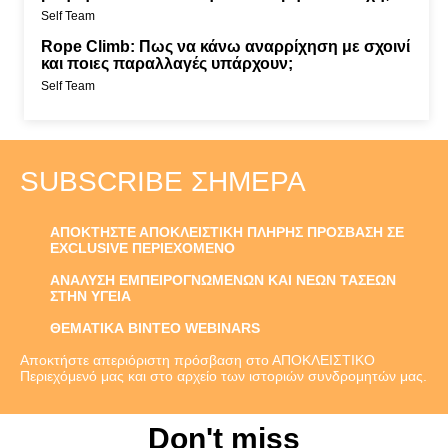
Self Team
Rope Climb: Πως να κάνω αναρρίχηση με σχοινί
και ποιες παραλλαγές υπάρχουν;
Self Team
SUBSCRIBE ΣΉΜΕΡΑ
ΑΠΟΚΤΗΣΤΕ ΑΠΟΚΛΕΙΣΤΙΚΗ ΠΛΗΡΗΣ ΠΡΟΣΒΑΣΗ ΣΕ
EXCLUSIVE ΠΕΡΙΕΧΟΜΕΝΟ
ΑΝΑΛΥΣΗ ΕΜΠΕΙΡΟΓΝΩΜΕΝΩΝ ΚΑΙ ΝΕΩΝ ΤΑΣΕΩΝ
ΣΤΗΝ ΥΓΕΙΑ
ΘΕΜΑΤΙΚΑ ΒΙΝΤΕΟ WEBINARS
Αποκτήστε απεριόριστη πρόσβαση στο ΑΠΟΚΛΕΙΣΤΙΚΟ
Περιεχόμενό μας και στο αρχείο των ιστοριών συνδρομητών μας.
Don't miss