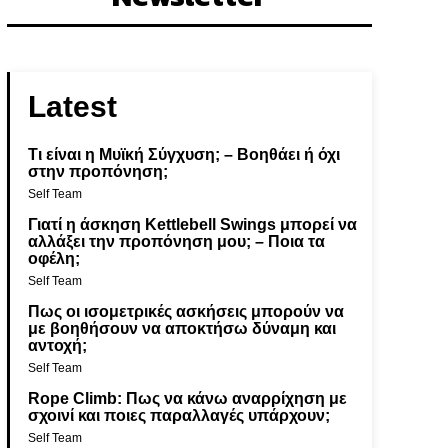
Latest
Τι είναι η Μυϊκή Σύγχυση; – Βοηθάει ή όχι
στην προπόνηση;
Self Team
Γιατί η άσκηση Kettlebell Swings μπορεί να
αλλάξει την προπόνηση μου; – Ποια τα
οφέλη;
Self Team
Πως οι ισομετρικές ασκήσεις μπορούν να
με βοηθήσουν να αποκτήσω δύναμη και
αντοχή;
Self Team
Rope Climb: Πως να κάνω αναρρίχηση με
σχοινί και ποιες παραλλαγές υπάρχουν;
Self Team