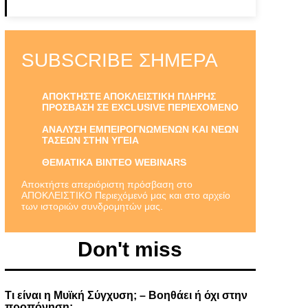
SUBSCRIBE ΣΉΜΕΡΑ
ΑΠΟΚΤΗΣΤΕ ΑΠΟΚΛΕΙΣΤΙΚΗ ΠΛΗΡΗΣ
ΠΡΟΣΒΑΣΗ ΣΕ EXCLUSIVE ΠΕΡΙΕΧΟΜΕΝΟ
ΑΝΑΛΥΣΗ ΕΜΠΕΙΡΟΓΝΩΜΕΝΩΝ ΚΑΙ ΝΕΩΝ
ΤΑΣΕΩΝ ΣΤΗΝ ΥΓΕΙΑ
ΘΕΜΑΤΙΚΑ ΒΙΝΤΕΟ WEBINARS
Αποκτήστε απεριόριστη πρόσβαση στο
ΑΠΟΚΛΕΙΣΤΙΚΟ Περιεχόμενό μας και στο αρχείο
των ιστοριών συνδρομητών μας.
Don't miss
Τι είναι η Μυϊκή Σύγχυση; – Βοηθάει ή όχι στην
προπόνηση;