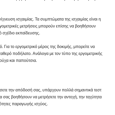
ίχνευση ισχαιμίας. Τα συμπτώματα της ισχαιμίας είναι η
ργομετρικές μετρήσεις μπορούν επίσης να βοηθήσουν
ό σχέδιο εκπαίδευσης.
. Για το εργομετρικό μέρος της δοκιμής, μπορείτε να
αθερό ποδήλατο. Ανάλογα με τον τύπο της εργομετρικής
ρούχα και παπούτσια.
FINDER
FINDER
ήσετε την απόδοσή σας, υπάρχουν πολλά σημαντικά τεστ
 Γυμναστή, Διαιτολόγο,
 Γυμναστή, Διαιτολόγο,
θα σας βοηθήσουν να μετρήσετε την αντοχή, την ταχύτητα
ρό & Φυσικοθεραπευτή
ρό & Φυσικοθεραπευτή
νότητες παραγωγής ισχύος.