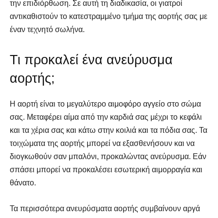
την επιδιόρθωση. Σε αυτή τη διαδικασία, οι γιατροί
αντικαθιστούν το κατεστραμμένο τμήμα της αορτής σας με
έναν τεχνητό σωλήνα.
Τι προκαλεί ένα ανεύρυσμα
αορτής;
Η αορτή είναι το μεγαλύτερο αιμοφόρο αγγείο στο σώμα
σας. Μεταφέρει αίμα από την καρδιά σας μέχρι το κεφάλι
και τα χέρια σας και κάτω στην κοιλιά και τα πόδια σας. Τα
τοιχώματα της αορτής μπορεί να εξασθενήσουν και να
SELF FINDER
SELF FINDER
διογκωθούν σαν μπαλόνι, προκαλώντας ανεύρυσμα. Εάν
σπάσει μπορεί να προκαλέσει εσωτερική αιμορραγία και
Βρες Γυμναστή, Διαιτολόγο,
Βρες Γυμναστή, Διαιτολόγο,
θάνατο.
Γιατρό & Φυσικοθεραπευτή
Γιατρό & Φυσικοθεραπευτή
Τα περισσότερα ανευρύσματα αορτής συμβαίνουν αργά