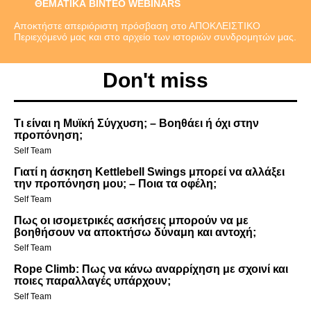
ΘΕΜΑΤΙΚΑ ΒΙΝΤΕΟ WEBINARS
Αποκτήστε απεριόριστη πρόσβαση στο ΑΠΟΚΛΕΙΣΤΙΚΟ
Περιεχόμενό μας και στο αρχείο των ιστοριών συνδρομητών μας.
Don't miss
Τι είναι η Μυϊκή Σύγχυση; – Βοηθάει ή όχι στην
προπόνηση;
Self Team
Γιατί η άσκηση Kettlebell Swings μπορεί να αλλάξει
την προπόνηση μου; – Ποια τα οφέλη;
Self Team
Πως οι ισομετρικές ασκήσεις μπορούν να με
βοηθήσουν να αποκτήσω δύναμη και αντοχή;
Self Team
Rope Climb: Πως να κάνω αναρρίχηση με σχοινί και
ποιες παραλλαγές υπάρχουν;
Self Team