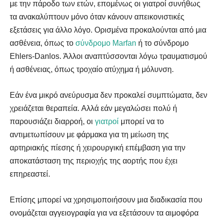
με την πάροδο των ετών, επομένως οι γιατροί συνήθως
τα ανακαλύπτουν μόνο όταν κάνουν απεικονιστικές
εξετάσεις για άλλο λόγο. Ορισμένα προκαλούνται από μια
ασθένεια, όπως το
σύνδρομο Marfan
ή το σύνδρομο
Ehlers-Danlos. Άλλοι αναπτύσσονται λόγω τραυματισμού
ή ασθένειας, όπως τροχαίο ατύχημα ή μόλυνση.
Αναζήτηση
Αναζήτηση
Εάν ένα μικρό ανεύρυσμα δεν προκαλεί συμπτώματα, δεν
χρειάζεται θεραπεία. Αλλά εάν μεγαλώσει πολύ ή
παρουσιάζει διαρροή, οι
γιατροί
μπορεί να το
αντιμετωπίσουν με φάρμακα για τη μείωση της
αρτηριακής πίεσης ή χειρουργική επέμβαση για την
αποκατάσταση της περιοχής της αορτής που έχει
επηρεαστεί.
Επίσης μπορεί να χρησιμοποιήσουν μια διαδικασία που
ονομάζεται αγγειογραφία για να εξετάσουν τα αιμοφόρα