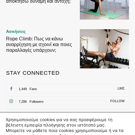
αποκτήσω δύναμη και αντοχή;
Ασκήσεις
Rope Climb: Πως να κάνω
αναρρίχηση με σχοινί και ποιες
παραλλαγές υπάρχουν;
STAY CONNECTED
LIKE
1,449
Fans
FOLLOW
7,286
Followers
FOLLOW
500
Followers
Χρησιμοποιούμε cookies για να σας προσφέρουμε τη
βέλτιστη εμπειρία πλοήγησης στον ιστότοπό μας.
FOLLOW
500
Followers
Μπορείτε να μάθετε ποια cookies χρησιμοποιούμε ή να τα