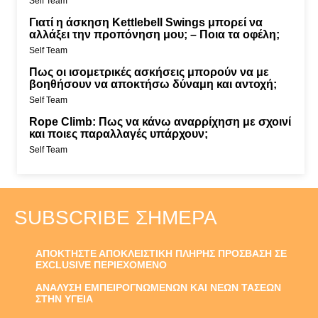
Self Team
Γιατί η άσκηση Kettlebell Swings μπορεί να
αλλάξει την προπόνηση μου; – Ποια τα οφέλη;
Self Team
Πως οι ισομετρικές ασκήσεις μπορούν να με
βοηθήσουν να αποκτήσω δύναμη και αντοχή;
Self Team
Rope Climb: Πως να κάνω αναρρίχηση με σχοινί
και ποιες παραλλαγές υπάρχουν;
Self Team
SUBSCRIBE ΣΉΜΕΡΑ
ΑΠΟΚΤΗΣΤΕ ΑΠΟΚΛΕΙΣΤΙΚΗ ΠΛΗΡΗΣ ΠΡΟΣΒΑΣΗ ΣΕ
EXCLUSIVE ΠΕΡΙΕΧΟΜΕΝΟ
ΑΝΑΛΥΣΗ ΕΜΠΕΙΡΟΓΝΩΜΕΝΩΝ ΚΑΙ ΝΕΩΝ ΤΑΣΕΩΝ
ΣΤΗΝ ΥΓΕΙΑ