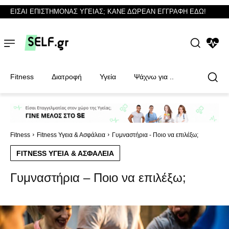
ΕΙΣΑΙ ΕΠΙΣΤΗΜΟΝΑΣ ΥΓΕΙΑΣ; ΚΑΝΕ ΔΩΡΕΑΝ ΕΓΓΡΑΦΗ ΕΔΩ!
NEWS
Fitness
Διατροφή
Υγεία
Ψάχνω για ..
Φυσικοθεραπευτές
Φυσικοθεραπευτές
Fitness
Fitness Υγεια & Ασφάλεια
Γυμναστήρια - Ποιο να επιλέξω;
FITNESS ΥΓΕΙΑ & ΑΣΦΆΛΕΙΑ
Γυμναστήρια – Ποιο να επιλέξω;