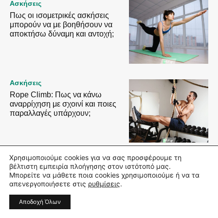
Ασκήσεις
Πως οι ισομετρικές ασκήσεις
μπορούν να με βοηθήσουν να
αποκτήσω δύναμη και αντοχή;
Ασκήσεις
Rope Climb: Πως να κάνω
αναρρίχηση με σχοινί και ποιες
παραλλαγές υπάρχουν;
STAY CONNECTED
Χρησιμοποιούμε cookies για να σας προσφέρουμε τη
βέλτιστη εμπειρία πλοήγησης στον ιστότοπό μας.
Μπορείτε να μάθετε ποια cookies χρησιμοποιούμε ή να τα
LIKE
1,449
Fans
απενεργοποιήσετε στις
ρυθμίσεις
.
FOLLOW
7,286
Followers
Αποδοχή Όλων
FOLLOW
500
Followers