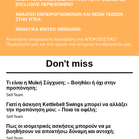
EXCLUSIVE ΠΕΡΙΕΧΟΜΕΝΟ
ΑΝΑΛΥΣΗ ΕΜΠΕΙΡΟΓΝΩΜΕΝΩΝ ΚΑΙ ΝΕΩΝ ΤΑΣΕΩΝ
ΣΤΗΝ ΥΓΕΙΑ
ΘΕΜΑΤΙΚΑ ΒΙΝΤΕΟ WEBINARS
Αποκτήστε απεριόριστη πρόσβαση στο ΑΠΟΚΛΕΙΣΤΙΚΟ
Περιεχόμενό μας και στο αρχείο των ιστοριών συνδρομητών μας.
Don't miss
Τι είναι η Μυϊκή Σύγχυση; – Βοηθάει ή όχι στην
προπόνηση;
Self Team
Γιατί η άσκηση Kettlebell Swings μπορεί να αλλάξει
την προπόνηση μου; – Ποια τα οφέλη;
Self Team
Πως οι ισομετρικές ασκήσεις μπορούν να με
βοηθήσουν να αποκτήσω δύναμη και αντοχή;
Self Team