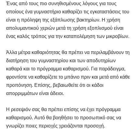
Ένας από τους πιο συνηθισμένους λόγους για τους
οποίους ένα γυμναστήριο καθαρίζει τις εγκαταστάσεις του
είναι η πρόληψη της εξάπλωσης βακτηρίων. Η χρήση
απολυμαντικού χεριών μετά τη χρήση εξοπλισμού είναι
ένας καλός τρόπος για την καταπολέμηση των μικροβίων.
Άλλα μέτρα καθαριότητας θα πρέπει να περιλαμβάνουν τη
διατήρηση του γυμναστηρίου και των αποδυτηρίων
καθαρά και το πρόγραμμα καθαρισμού. Για παράδειγμα,
φροντίστε να καθαρίζετε το μπάνιο πριν και μετά από κάθε
προπόνηση. Επίσης, βεβαιωθείτε ότι οι κάδοι
SELF FINDER
SELF FINDER
απορριμμάτων είναι άδειοι.
Βρες Γυμναστή, Διαιτολόγο,
Βρες Γυμναστή, Διαιτολόγο,
Γιατρό & Φυσικοθεραπευτή
Γιατρό & Φυσικοθεραπευτή
Η ρεσεψιόν σας θα πρέπει επίσης να έχει πρόγραμμα
καθαρισμού. Αυτό θα βοηθήσει το προσωπικό σας να
γνωρίζει ποιες περιοχές χρειάζονται προσοχή.