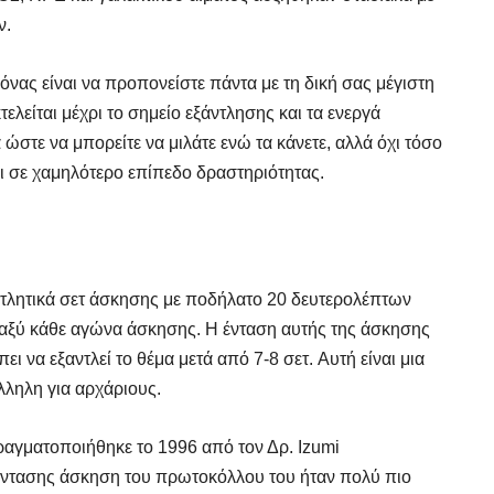
ν.
νας είναι να προπονείστε πάντα με τη δική σας μέγιστη
ελείται μέχρι το σημείο εξάντλησης και τα ενεργά
ώστε να μπορείτε να μιλάτε ενώ τα κάνετε, αλλά όχι τόσο
 σε χαμηλότερο επίπεδο δραστηριότητας.
ντλητικά σετ άσκησης με ποδήλατο 20 δευτερολέπτων
αξύ κάθε αγώνα άσκησης. Η ένταση αυτής της άσκησης
 να εξαντλεί το θέμα μετά από 7-8 σετ. Αυτή είναι μια
FINDER
FINDER
άλληλη για αρχάριους.
 Γυμναστή, Διαιτολόγο,
 Γυμναστή, Διαιτολόγο,
ρό & Φυσικοθεραπευτή
ρό & Φυσικοθεραπευτή
ραγματοποιήθηκε το 1996 από τον Δρ. Izumi
ς έντασης άσκηση του πρωτοκόλλου του ήταν πολύ πιο