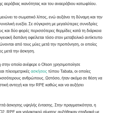
ης αερόβιας ικανότητας και του αναερόβιου κατωφλίου.
ι μειώνει το σωματικό λίπος, ενώ αυξάνει τη δύναμη και την
 συνολική ευεξία. Σε σύγκριση με μεγαλύτερες συνεδρίες
ως και δύο φορές περισσότερες θερμίδες κατά τη διάρκεια
γειακή δαπάνη οφείλεται τόσο στον μεταβολικό αντίκτυπο
νονται από τους μύες μετά την προπόνηση, οι οποίες
ς μετά την άσκηση.
 στην οποία ανέφερε ο Olson χρησιμοποίησε
αι πλειομετρικές
ασκήσεις
τύπου Tabata, οι οποίες
περισσότερους ανθρώπους. Ωστόσο, ήταν ακόμα σε θέση να
στική αντοχή και την RPE καθώς και να αυξήσει
επτά άσκησης υψηλής έντασης. Στην πραγματικότητα, η
VO2, RPE και γαλακτικού αίματος αυξήθηκαν σταδιακά με