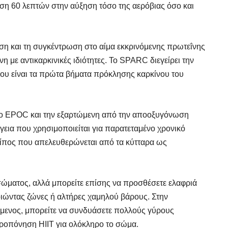
ση 60 λεπτών στην αύξηση τόσο της αερόβιας όσο και
κριση και τη συγκέντρωση στο αίμα εκκρινόμενης πρωτεΐνης
η με αντικαρκινικές ιδιότητες. Το SPARC διεγείρει την
υ είναι τα πρώτα βήματα πρόκλησης καρκίνου του
 το EPOC και την εξαρτώμενη από την αποοξυγόνωση
εια που χρησιμοποιείται για παρατεταμένο χρονικό
 λίπος που απελευθερώνεται από τα κύτταρα ως
ς σώματος, αλλά μπορείτε επίσης να προσθέσετε ελαφριά
οιώντας ζώνες ή αλτήρες χαμηλού βάρους. Στην
ύμενος, μπορείτε να συνδυάσετε πολλούς γύρους
προπόνηση HIIT για ολόκληρο το σώμα.