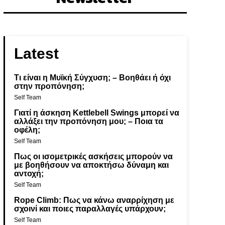
Latest
Τι είναι η Μυϊκή Σύγχυση; – Βοηθάει ή όχι
στην προπόνηση;
Self Team
Γιατί η άσκηση Kettlebell Swings μπορεί να
αλλάξει την προπόνηση μου; – Ποια τα
οφέλη;
Self Team
Πως οι ισομετρικές ασκήσεις μπορούν να
με βοηθήσουν να αποκτήσω δύναμη και
αντοχή;
Self Team
Rope Climb: Πως να κάνω αναρρίχηση με
σχοινί και ποιες παραλλαγές υπάρχουν;
Self Team