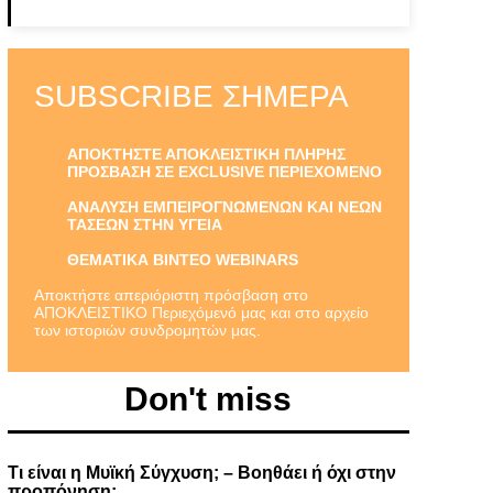
SUBSCRIBE ΣΉΜΕΡΑ
ΑΠΟΚΤΗΣΤΕ ΑΠΟΚΛΕΙΣΤΙΚΗ ΠΛΗΡΗΣ
ΠΡΟΣΒΑΣΗ ΣΕ EXCLUSIVE ΠΕΡΙΕΧΟΜΕΝΟ
ΑΝΑΛΥΣΗ ΕΜΠΕΙΡΟΓΝΩΜΕΝΩΝ ΚΑΙ ΝΕΩΝ
ΤΑΣΕΩΝ ΣΤΗΝ ΥΓΕΙΑ
ΘΕΜΑΤΙΚΑ ΒΙΝΤΕΟ WEBINARS
Αποκτήστε απεριόριστη πρόσβαση στο
ΑΠΟΚΛΕΙΣΤΙΚΟ Περιεχόμενό μας και στο αρχείο
των ιστοριών συνδρομητών μας.
Don't miss
Τι είναι η Μυϊκή Σύγχυση; – Βοηθάει ή όχι στην
προπόνηση;