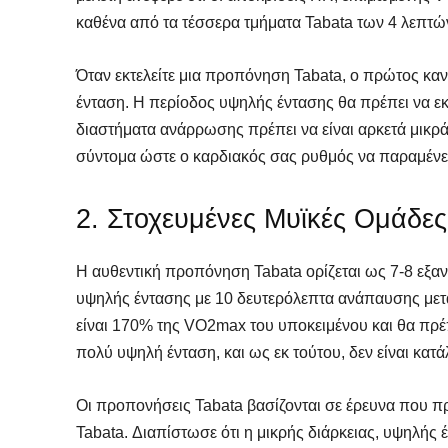
καθένα από τα τέσσερα τμήματα Tabata των 4 λεπτώ
Όταν εκτελείτε μια προπόνηση Tabata, ο πρώτος κανό
ένταση. Η περίοδος υψηλής έντασης θα πρέπει να εκτ
διαστήματα ανάρρωσης πρέπει να είναι αρκετά μικρά 
σύντομα ώστε ο καρδιακός σας ρυθμός να παραμένει
2. Στοχευμένες Μυϊκές Ομάδες
Η αυθεντική προπόνηση Tabata ορίζεται ως 7-8 εξα
υψηλής έντασης με 10 δευτερόλεπτα ανάπαυσης μετ
είναι 170% της VO2max του υποκειμένου και θα πρέπει
SELF 
SELF 
πολύ υψηλή ένταση, και ως εκ τούτου, δεν είναι κατ
Βρες
Βρες
Γιατ
Γιατ
Οι προπονήσεις Tabata βασίζονται σε έρευνα που π
Tabata. Διαπίστωσε ότι η μικρής διάρκειας, υψηλή