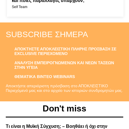
και ποιες παραλλαγές υπάρχουν;
Self Team
SUBSCRIBE ΣΉΜΕΡΑ
ΑΠΟΚΤΗΣΤΕ ΑΠΟΚΛΕΙΣΤΙΚΗ ΠΛΗΡΗΣ ΠΡΟΣΒΑΣΗ ΣΕ
EXCLUSIVE ΠΕΡΙΕΧΟΜΕΝΟ
ΑΝΑΛΥΣΗ ΕΜΠΕΙΡΟΓΝΩΜΕΝΩΝ ΚΑΙ ΝΕΩΝ ΤΑΣΕΩΝ
ΣΤΗΝ ΥΓΕΙΑ
ΘΕΜΑΤΙΚΑ ΒΙΝΤΕΟ WEBINARS
Αποκτήστε απεριόριστη πρόσβαση στο ΑΠΟΚΛΕΙΣΤΙΚΟ
Περιεχόμενό μας και στο αρχείο των ιστοριών συνδρομητών μας.
Don't miss
Τι είναι η Μυϊκή Σύγχυση; – Βοηθάει ή όχι στην