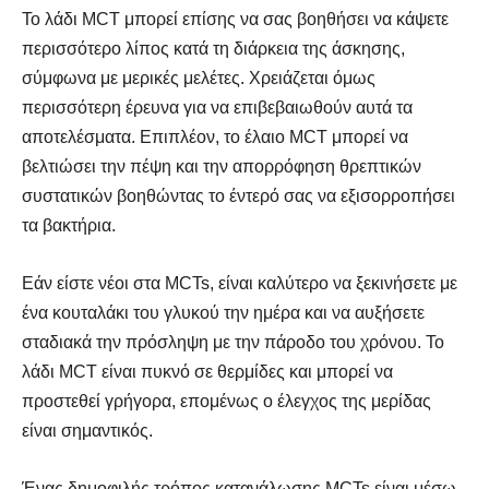
SELF FINDER
SELF FINDER
Το λάδι MCT μπορεί επίσης να σας βοηθήσει να κάψετε
περισσότερο λίπος κατά τη διάρκεια της άσκησης,
Βρες Γυμναστή, Διαιτολόγο,
Βρες Γυμναστή, Διαιτολόγο,
σύμφωνα με μερικές μελέτες. Χρειάζεται όμως
Γιατρό & Φυσικοθεραπευτή
Γιατρό & Φυσικοθεραπευτή
περισσότερη έρευνα για να επιβεβαιωθούν αυτά τα
αποτελέσματα. Επιπλέον, το έλαιο MCT μπορεί να
βελτιώσει την πέψη και την απορρόφηση θρεπτικών
συστατικών βοηθώντας το έντερό σας να εξισορροπήσει
τα βακτήρια.
Εάν είστε νέοι στα MCTs, είναι καλύτερο να ξεκινήσετε με
ένα κουταλάκι του γλυκού την ημέρα και να αυξήσετε
Αναζήτηση
Αναζήτηση
σταδιακά την πρόσληψη με την πάροδο του χρόνου. Το
λάδι MCT είναι πυκνό σε θερμίδες και μπορεί να
προστεθεί γρήγορα, επομένως ο έλεγχος της μερίδας
είναι σημαντικός.
Ένας δημοφιλής τρόπος κατανάλωσης MCTs είναι μέσω