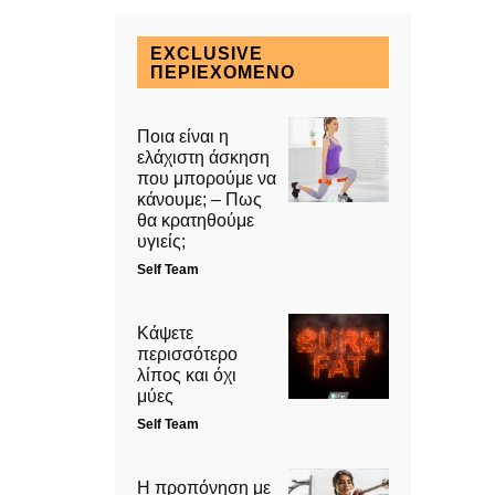
EXCLUSIVE
ΠΕΡΙΕΧΌΜΕΝΟ
Ποια είναι η
ελάχιστη άσκηση
που μπορούμε να
κάνουμε; – Πως
θα κρατηθούμε
υγιείς;
Self Team
Κάψετε
περισσότερο
λίπος και όχι
μύες
Self Team
Η προπόνηση με