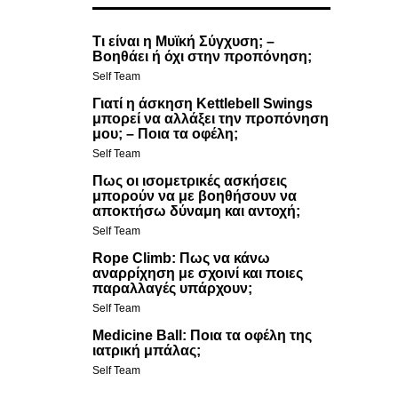
Τι είναι η Μυϊκή Σύγχυση; –
Βοηθάει ή όχι στην προπόνηση;
Self Team
Γιατί η άσκηση Kettlebell Swings
μπορεί να αλλάξει την προπόνηση
μου; – Ποια τα οφέλη;
Self Team
Πως οι ισομετρικές ασκήσεις
μπορούν να με βοηθήσουν να
αποκτήσω δύναμη και αντοχή;
Self Team
Rope Climb: Πως να κάνω
αναρρίχηση με σχοινί και ποιες
παραλλαγές υπάρχουν;
Self Team
Medicine Ball: Ποια τα οφέλη της
ιατρική μπάλας;
Self Team
Αναζήτηση
Αναζήτηση