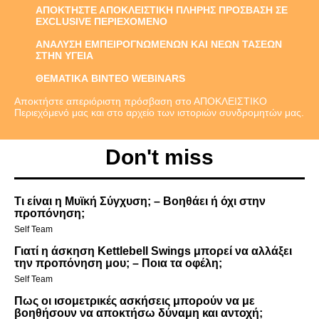
ΑΠΟΚΤΗΣΤΕ ΑΠΟΚΛΕΙΣΤΙΚΗ ΠΛΗΡΗΣ ΠΡΟΣΒΑΣΗ ΣΕ
EXCLUSIVE ΠΕΡΙΕΧΟΜΕΝΟ
ΑΝΑΛΥΣΗ ΕΜΠΕΙΡΟΓΝΩΜΕΝΩΝ ΚΑΙ ΝΕΩΝ ΤΑΣΕΩΝ
ΣΤΗΝ ΥΓΕΙΑ
ΘΕΜΑΤΙΚΑ ΒΙΝΤΕΟ WEBINARS
Αποκτήστε απεριόριστη πρόσβαση στο ΑΠΟΚΛΕΙΣΤΙΚΟ
Περιεχόμενό μας και στο αρχείο των ιστοριών συνδρομητών μας.
Don't miss
Τι είναι η Μυϊκή Σύγχυση; – Βοηθάει ή όχι στην
προπόνηση;
Self Team
Γιατί η άσκηση Kettlebell Swings μπορεί να αλλάξει
την προπόνηση μου; – Ποια τα οφέλη;
Self Team
Πως οι ισομετρικές ασκήσεις μπορούν να με
βοηθήσουν να αποκτήσω δύναμη και αντοχή;