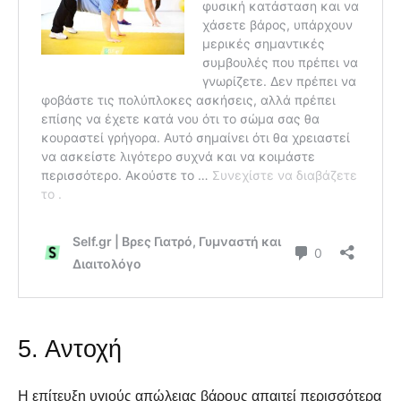
SELF FINDER
SELF FINDER
5. Αντοχή
Βρες Γυμναστή, Διαιτολόγο,
Βρες Γυμναστή, Διαιτολόγο,
Γιατρό & Φυσικοθεραπευτή
Γιατρό & Φυσικοθεραπευτή
Η επίτευξη υγιούς απώλειας βάρους απαιτεί περισσότερα