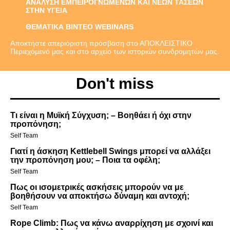
ΑΝΑΛΥΣΗ ΕΜΠΕΙΡΟΓΝΩΜΕΝΩΝ ΚΑΙ ΝΕΩΝ ΤΑΣΕΩΝ
ΣΤΗΝ ΥΓΕΙΑ
ΘΕΜΑΤΙΚΑ ΒΙΝΤΕΟ WEBINARS
Αποκτήστε απεριόριστη πρόσβαση στο ΑΠΟΚΛΕΙΣΤΙΚΟ
Περιεχόμενό μας και στο αρχείο των ιστοριών συνδρομητών μας.
Don't miss
Τι είναι η Μυϊκή Σύγχυση; – Βοηθάει ή όχι στην
προπόνηση;
Self Team
Γιατί η άσκηση Kettlebell Swings μπορεί να αλλάξει
την προπόνηση μου; – Ποια τα οφέλη;
Self Team
Πως οι ισομετρικές ασκήσεις μπορούν να με
βοηθήσουν να αποκτήσω δύναμη και αντοχή;
Self Team
Rope Climb: Πως να κάνω αναρρίχηση με σχοινί και