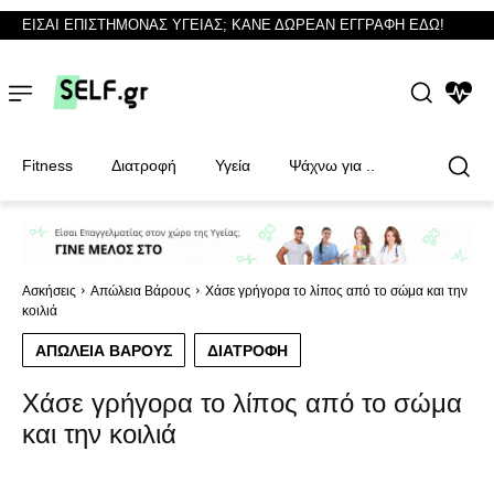
ΕΙΣΑΙ ΕΠΙΣΤΗΜΟΝΑΣ ΥΓΕΙΑΣ; ΚΑΝΕ ΔΩΡΕΑΝ ΕΓΓΡΑΦΗ ΕΔΩ!
NEWS
Fitness
Διατροφή
Υγεία
Ψάχνω για ..
Φυσικοθεραπευτές
Φυσικοθεραπευτές
Ασκήσεις
Απώλεια Βάρους
Χάσε γρήγορα το λίπος από το σώμα και την
κοιλιά
ΑΠΏΛΕΙΑ ΒΆΡΟΥΣ
ΔΙΑΤΡΟΦΉ
Χάσε γρήγορα το λίπος από το σώμα
και την κοιλιά