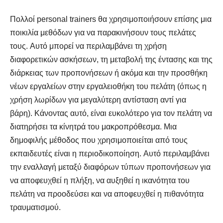
Πολλοί personal trainers θα χρησιμοποιήσουν επίσης μια
ποικιλία μεθόδων για να παρακινήσουν τους πελάτες
SELF FINDER
SELF FINDER
τους. Αυτό μπορεί να περιλαμβάνει τη χρήση
διαφορετικών ασκήσεων, τη μεταβολή της έντασης και της
Βρες Γυμναστή, Διαιτολόγο,
Βρες Γυμναστή, Διαιτολόγο,
διάρκειας των προπονήσεων ή ακόμα και την προσθήκη
Γιατρό & Φυσικοθεραπευτή
Γιατρό & Φυσικοθεραπευτή
νέων εργαλείων στην εργαλειοθήκη του πελάτη (όπως η
χρήση λωρίδων για μεγαλύτερη αντίσταση αντί για
βάρη). Κάνοντας αυτό, είναι ευκολότερο για τον πελάτη να
διατηρήσει τα κίνητρά του μακροπρόθεσμα. Μια
δημοφιλής μέθοδος που χρησιμοποιείται από τους
εκπαιδευτές είναι η περιοδικοποίηση. Αυτό περιλαμβάνει
την εναλλαγή μεταξύ διαφόρων τύπων προπονήσεων για
να αποφευχθεί η πλήξη, να αυξηθεί η ικανότητα του
Αναζήτηση
Αναζήτηση
πελάτη να προοδεύσει και να αποφευχθεί η πιθανότητα
τραυματισμού.