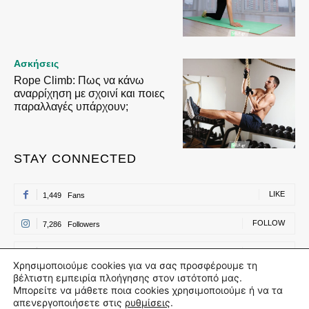
Ασκήσεις
Rope Climb: Πως να κάνω
αναρρίχηση με σχοινί και ποιες
παραλλαγές υπάρχουν;
STAY CONNECTED
LIKE
1,449
Fans
FOLLOW
7,286
Followers
FOLLOW
500
Followers
Χρησιμοποιούμε cookies για να σας προσφέρουμε τη
βέλτιστη εμπειρία πλοήγησης στον ιστότοπό μας.
FOLLOW
500
Followers
Μπορείτε να μάθετε ποια cookies χρησιμοποιούμε ή να τα
απενεργοποιήσετε στις
ρυθμίσεις
.