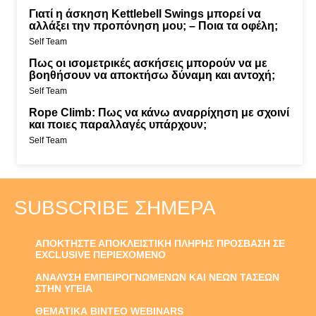
Γιατί η άσκηση Kettlebell Swings μπορεί να
αλλάξει την προπόνηση μου; – Ποια τα οφέλη;
Self Team
Πως οι ισομετρικές ασκήσεις μπορούν να με
βοηθήσουν να αποκτήσω δύναμη και αντοχή;
Self Team
Rope Climb: Πως να κάνω αναρρίχηση με σχοινί
και ποιες παραλλαγές υπάρχουν;
Self Team
SUBSCRIBE ΣΉΜΕΡΑ
ΑΠΟΚΤΗΣΤΕ ΑΠΟΚΛΕΙΣΤΙΚΗ ΠΛΗΡΗΣ ΠΡΟΣΒΑΣΗ ΣΕ
EXCLUSIVE ΠΕΡΙΕΧΟΜΕΝΟ
ΑΝΑΛΥΣΗ ΕΜΠΕΙΡΟΓΝΩΜΕΝΩΝ ΚΑΙ ΝΕΩΝ ΤΑΣΕΩΝ
ΣΤΗΝ ΥΓΕΙΑ
ΘΕΜΑΤΙΚΑ ΒΙΝΤΕΟ WEBINARS