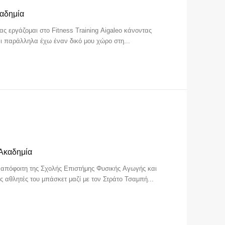
καδημία
Αναζήτηση
Αναζήτηση
ς εργάζομαι στο Fitness Training Aigaleo κάνοντας
 και παράλληλα έχω έναν δικό μου χώρο στη...
Ακαδημία
 απόφοιτη της Σχολής Επιστήμης Φυσικής Αγωγής και
ς αθλητές του μπάσκετ μαζί με τον Στράτο Τσαμπή...