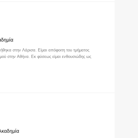
αδημία
νήθηκα στην Λάρισα. Είμαι απόφοιτη του τμήματος
μού στην Αθήνα. Εκ φύσεως είμαι ενθουσιώδης ως
 Ακαδημία