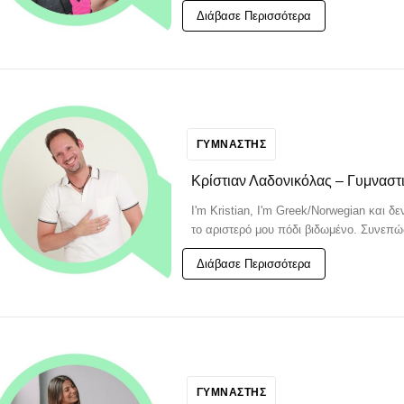
Διάβασε Περισσότερα
ΓΥΜΝΑΣΤΗΣ
Κρίστιαν Λαδονικόλας – Γυμναστ
I'm Kristian, I'm Greek/Norwegian και δ
το αριστερό μου πόδι βιδωμένο. Συνεπώς,
Διάβασε Περισσότερα
FINDER
FINDER
 Γυμναστή, Διαιτολόγο,
 Γυμναστή, Διαιτολόγο,
ρό & Φυσικοθεραπευτή
ρό & Φυσικοθεραπευτή
ΓΥΜΝΑΣΤΗΣ