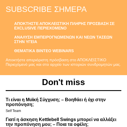
SUBSCRIBE ΣΉΜΕΡΑ
ΑΠΟΚΤΗΣΤΕ ΑΠΟΚΛΕΙΣΤΙΚΗ ΠΛΗΡΗΣ ΠΡΟΣΒΑΣΗ ΣΕ
EXCLUSIVE ΠΕΡΙΕΧΟΜΕΝΟ
ΑΝΑΛΥΣΗ ΕΜΠΕΙΡΟΓΝΩΜΕΝΩΝ ΚΑΙ ΝΕΩΝ ΤΑΣΕΩΝ
ΣΤΗΝ ΥΓΕΙΑ
ΘΕΜΑΤΙΚΑ ΒΙΝΤΕΟ WEBINARS
Αποκτήστε απεριόριστη πρόσβαση στο ΑΠΟΚΛΕΙΣΤΙΚΟ
Περιεχόμενό μας και στο αρχείο των ιστοριών συνδρομητών μας.
Don't miss
Τι είναι η Μυϊκή Σύγχυση; – Βοηθάει ή όχι στην
προπόνηση;
Self Team
Γιατί η άσκηση Kettlebell Swings μπορεί να αλλάξει
την προπόνηση μου; – Ποια τα οφέλη;