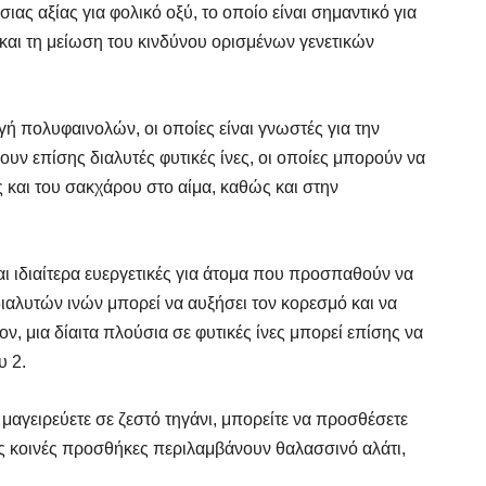
ς αξίας για φολικό οξύ, το οποίο είναι σημαντικό για
αι τη μείωση του κινδύνου ορισμένων γενετικών
γή πολυφαινολών, οι οποίες είναι γνωστές για την
ουν επίσης διαλυτές φυτικές ίνες, οι οποίες μπορούν να
και του σακχάρου στο αίμα, καθώς και στην
αι ιδιαίτερα ευεργετικές για άτομα που προσπαθούν να
ιαλυτών ινών μπορεί να αυξήσει τον κορεσμό και να
ν, μια δίαιτα πλούσια σε φυτικές ίνες μπορεί επίσης να
FINDER
FINDER
υ 2.
 Γυμναστή, Διαιτολόγο,
 Γυμναστή, Διαιτολόγο,
 μαγειρεύετε σε ζεστό τηγάνι, μπορείτε να προσθέσετε
ρό & Φυσικοθεραπευτή
ρό & Φυσικοθεραπευτή
ές κοινές προσθήκες περιλαμβάνουν θαλασσινό αλάτι,