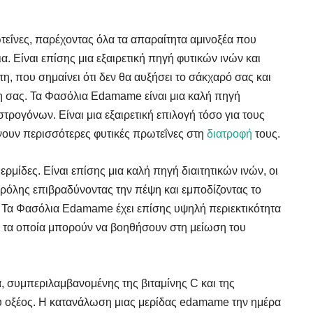
εΐνες, παρέχοντας όλα τα απαραίτητα αμινοξέα που
εια. Είναι επίσης μια εξαιρετική πηγή φυτικών ινών και
τη, που σημαίνει ότι δεν θα αυξήσει το σάκχαρό σας και
ήτη σας. Τα Φασόλια Edamame είναι μια καλή πηγή
στρογόνων. Είναι μια εξαιρετική επιλογή τόσο για τους
νουν περισσότερες φυτικές πρωτεΐνες στη
διατροφή
τους.
μίδες. Είναι επίσης μια καλή πηγή διαιτητικών ινών, οι
ρόλης επιβραδύνοντας την πέψη και εμποδίζοντας το
 Τα Φασόλια Edamame έχει επίσης υψηλή περιεκτικότητα
ιά, τα οποία μπορούν να βοηθήσουν στη μείωση του
ά, συμπεριλαμβανομένης της βιταμίνης C και της
κού οξέος. Η κατανάλωση μιας μερίδας edamame την ημέρα