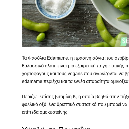
Τα Φασόλια Edamame, η πράσινη σόγια που σερβίρε
θαλασσινό αλάτι, είναι μια εξαιρετική πηγή φυτικής π
χορτοφάγους και τους vegans που αγωνίζονται να β
edamame περιέχει και τα εννέα απαραίτητα αμινοξέα
Περιέχει επίσης βιταμίνη Κ, η οποία βοηθά στην πήξη
φυλλικό οξύ, ένα θρεπτικό συστατικό που μπορεί να
επίπεδα ομοκυστεΐνης.