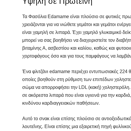
Υψηλή σε Πρωτεΐνη
Τα Φασόλια Edamame είναι πλούσιο σε φυτικές πρωτ
χρειάζονται για να νιώθετε γεμάτοι και γεμάτοι ενέργ
είναι χαμηλή σε λιπαρά. Έχει χαμηλό γλυκαιμικό δείκ
μπορεί να σας βοηθήσει να διαχειριστείτε τον διαβ
βιταμίνης Α, ασβεστίου και καλίου, καθώς και φυτοοι
χορτοφάγους όσο και για τους παμφάγους να λαμβά
Ένα φλιτζάνι edamame περιέχει εντυπωσιακές 224 θερ
οποίες βοηθούν στη ρύθμιση των επιπέδων χοληστε
σώμα να απορροφήσει την LDL (κακή) χοληστερόλη.
σε ακόρεστα λιπαρά που είναι υγιεινά για την καρδ
κινδύνου καρδιαγγειακών παθήσεων.
Αυτό το σνακ είναι επίσης πλούσιο σε αντιοξειδωτικ
λουτεΐνης. Είναι επίσης μια εξαιρετική πηγή φυλλι