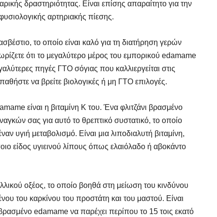
ταρικής δραστηριότητας. Είναι επίσης απαραίτητο για την
φυσιολογικής αρτηριακής πίεσης.
ασβέστιο, το οποίο είναι καλό για τη διατήρηση γερών
νωρίζετε ότι το μεγαλύτερο μέρος του εμπορικού edamame
μεγαλύτερες πηγές ΓΤΟ σόγιας που καλλιεργείται στις
αθήστε να βρείτε βιολογικές ή μη ΓΤΟ επιλογές.
mame είναι η βιταμίνη Κ του. Ένα φλιτζάνι βρασμένο
αγκών σας για αυτό το θρεπτικό συστατικό, το οποίο
έναν υγιή μεταβολισμό. Είναι μια λιποδιαλυτή βιταμίνη,
οιο είδος υγιεινού λίπους όπως ελαιόλαδο ή αβοκάντο
λλικού οξέος, το οποίο βοηθά στη μείωση του κινδύνου
ου του καρκίνου του προστάτη και του μαστού. Είναι
ι βρασμένο edamame να παρέχει περίπου το 15 τοις εκατό