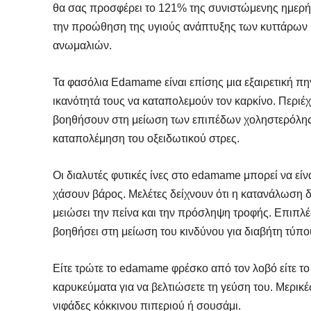
θα σας προσφέρει το 121% της συνιστώμενης ημερήσια
την προώθηση της υγιούς ανάπτυξης των κυττάρων κ
ανωμαλιών.
Τα φασόλια Edamame είναι επίσης μια εξαιρετική πη
ικανότητά τους να καταπολεμούν τον καρκίνο. Περιέχ
βοηθήσουν στη μείωση των επιπέδων χοληστερόλης 
καταπολέμηση του οξειδωτικού στρες.
Οι διαλυτές φυτικές ίνες στο edamame μπορεί να είν
χάσουν βάρος. Μελέτες δείχνουν ότι η κατανάλωση δ
μειώσει την πείνα και την πρόσληψη τροφής. Επιπλέο
SELF 
SELF 
βοηθήσει στη μείωση του κινδύνου για διαβήτη τύπο
Βρες
Βρες
Είτε τρώτε το edamame φρέσκο ​​από τον λοβό είτε το
Γιατ
Γιατ
καρυκεύματα για να βελτιώσετε τη γεύση του. Μερικ
νιφάδες κόκκινου πιπεριού ή σουσάμι.