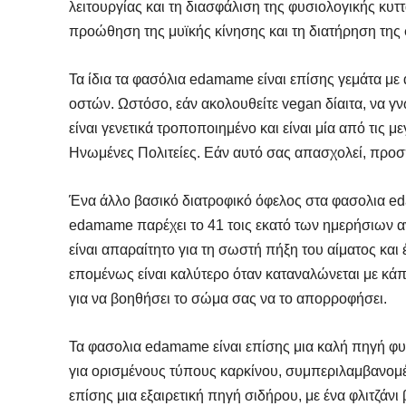
λειτουργίας και τη διασφάλιση της φυσιολογικής κυτ
προώθηση της μυϊκής κίνησης και τη διατήρηση της 
Τα ίδια τα φασόλια edamame είναι επίσης γεμάτα με 
οστών. Ωστόσο, εάν ακολουθείτε vegan δίαιτα, να γ
είναι γενετικά τροποποιημένο και είναι μία από τις 
Ηνωμένες Πολιτείες. Εάν αυτό σας απασχολεί, προσπ
Ένα άλλο βασικό διατροφικό όφελος στα φασολια eda
edamame παρέχει το 41 τοις εκατό των ημερήσιων αν
είναι απαραίτητο για τη σωστή πήξη του αίματος και 
επομένως είναι καλύτερο όταν καταναλώνεται με κάπ
για να βοηθήσει το σώμα σας να το απορροφήσει.
Τα φασολια edamame είναι επίσης μια καλή πηγή φυ
για ορισμένους τύπους καρκίνου, συμπεριλαμβανομέν
επίσης μια εξαιρετική πηγή σιδήρου, με ένα φλιτζάν