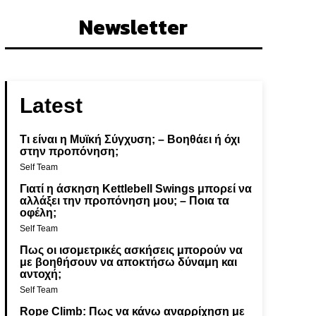
Newsletter
Latest
Τι είναι η Μυϊκή Σύγχυση; – Βοηθάει ή όχι
στην προπόνηση;
Self Team
Γιατί η άσκηση Kettlebell Swings μπορεί να
αλλάξει την προπόνηση μου; – Ποια τα
οφέλη;
Self Team
Πως οι ισομετρικές ασκήσεις μπορούν να
με βοηθήσουν να αποκτήσω δύναμη και
αντοχή;
Self Team
Rope Climb: Πως να κάνω αναρρίχηση με