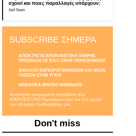
σχοινί και ποιες παραλλαγές υπάρχουν;
Self Team
SUBSCRIBE ΣΉΜΕΡΑ
ΑΠΟΚΤΗΣΤΕ ΑΠΟΚΛΕΙΣΤΙΚΗ ΠΛΗΡΗΣ
ΠΡΟΣΒΑΣΗ ΣΕ EXCLUSIVE ΠΕΡΙΕΧΟΜΕΝΟ
ΑΝΑΛΥΣΗ ΕΜΠΕΙΡΟΓΝΩΜΕΝΩΝ ΚΑΙ ΝΕΩΝ
ΤΑΣΕΩΝ ΣΤΗΝ ΥΓΕΙΑ
ΘΕΜΑΤΙΚΑ ΒΙΝΤΕΟ WEBINARS
Αποκτήστε απεριόριστη πρόσβαση στο
ΑΠΟΚΛΕΙΣΤΙΚΟ Περιεχόμενό μας και στο αρχείο
των ιστοριών συνδρομητών μας.
Don't miss