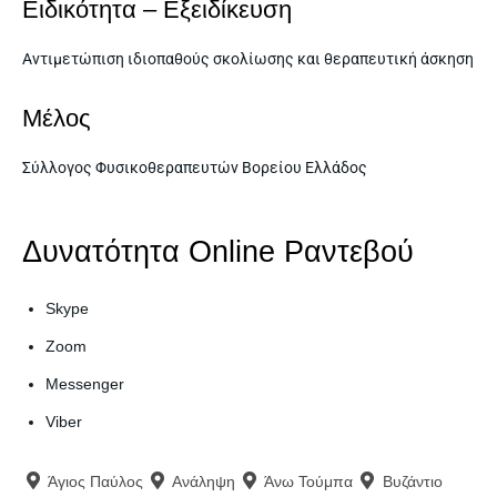
Ειδικότητα – Εξειδίκευση
Αντιμετώπιση ιδιοπαθούς σκολίωσης και θεραπευτική άσκηση
Μέλος
Σύλλογος Φυσικοθεραπευτών Βορείου Ελλάδος
Δυνατότητα Online Ραντεβού
Μάκης Κοτσανόπουλος –
Μάκης Κοτσανόπουλος –
Skype
Φυσικοθεραπευτής
Φυσικοθεραπευτής
Zoom
ΦΥΣΙΚΟΘΕΡΑΠΕΥΤΗΣ
ΦΥΣΙΚΟΘΕΡΑΠΕΥΤΗΣ
Messenger
Viber
SELF FINDER
SELF FINDER
Άγιος Παύλος
Ανάληψη
Άνω Τούμπα
Βυζάντιο