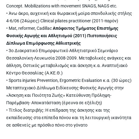
Concept. Mobilizations with movement SNAGS, NAGS etc.
• Άνω άκρο, αυχενική και θωρακική μοίρα σπονδυλικής στήλης
4-6/06 (24ώρες) Clinical pilates practitioner (2011-παρόν)
• Mat, reformer, Cadillac
Απόφοιτος Τμήματος Επιστήμης
Φυσικής Αγωγής και Αθλητισμού (2011) Πιστοποιήσεις
Δίπλωμα Επιμόρφωσης Αθλιατρικής
• 3ο Διακρατικό Επιμορφωτικό Αθλητιατρικό Σεμινάριο
Θεσσαλονίκη-Λευκωσία 2008-2009. Μεταβολικές ανάγκες και
άθληση, Οστικός μεταβολισμός και άσκηση κ.α. Αναπτυξιακό
Κέντρο Θεσσαλίας (Α.ΚΕ.Θ.)
• Sports injuries Prevention, Ergometric Evaluation κ.α. (30 ώρες)
Μεταπτυχιακό Δίπλωμα Ειδίκευσης Φυσικής Αγωγής στην
«Άσκηση και Ποιότητα Ζωής» Κατεύθυνση Πρόληψη-
Παρέμβαση- Αποκατάσταση (έρευνα σε εξέλιξη)
• Τίτλος διατριβής: Η επίδραση της άσκησης και της
εκπαίδευσης στα επίπεδα πόνου και τη λειτουργική ικανότητα
σε ασθενείς με πρόσθιο πόνο στο γόνατο