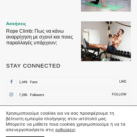
Ασκήσεις
Rope Climb: Πως να κάνω
αναρρίχηση με σχοινί και ποιες
παραλλαγές υπάρχουν;
STAY CONNECTED
LIKE
1,449
Fans
FOLLOW
7,286
Followers
FOLLOW
500
Followers
Χρησιμοποιούμε cookies για να σας προσφέρουμε τη
βέλτιστη εμπειρία πλοήγησης στον ιστότοπό μας.
FOLLOW
500
Followers
Μπορείτε να μάθετε ποια cookies χρησιμοποιούμε ή να τα
απενεργοποιήσετε στις
ρυθμίσεις
.