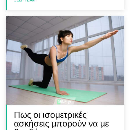
SELF TEAM
Βρες Γυμναστή, Διαιτολόγο,
Βρες Γυμναστή, Διαιτολόγο,
Γιατρό & Φυσικοθεραπευτή
Γιατρό & Φυσικοθεραπευτή
Αναζήτηση
Αναζήτηση
Πως οι ισομετρικές
ασκήσεις μπορούν να με