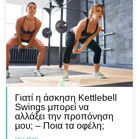
Γιατί η άσκηση Kettlebell
Swings μπορεί να
αλλάξει την προπόνηση
μου; – Ποια τα οφέλη;
SELF FINDER
SELF FINDER