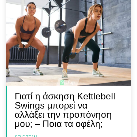
Γιατί η άσκηση Kettlebell
Swings μπορεί να
αλλάξει την προπόνηση
μου; – Ποια τα οφέλη;
SELF FINDER
SELF FINDER