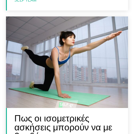
SELF TEAM
Βρες Γυμναστή, Διαιτολόγο,
Βρες Γυμναστή, Διαιτολόγο,
Γιατρό & Φυσικοθεραπευτή
Γιατρό & Φυσικοθεραπευτή
Αναζήτηση
Αναζήτηση
Πως οι ισομετρικές
ασκήσεις μπορούν να με