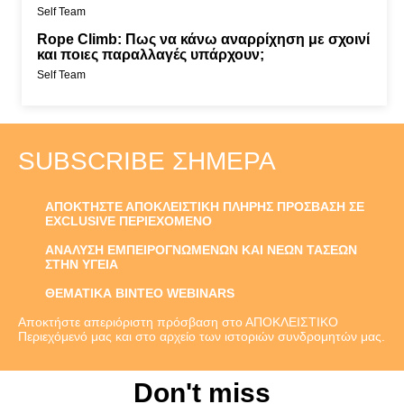
Self Team
Rope Climb: Πως να κάνω αναρρίχηση με σχοινί
και ποιες παραλλαγές υπάρχουν;
Self Team
SUBSCRIBE ΣΉΜΕΡΑ
ΑΠΟΚΤΗΣΤΕ ΑΠΟΚΛΕΙΣΤΙΚΗ ΠΛΗΡΗΣ ΠΡΟΣΒΑΣΗ ΣΕ
EXCLUSIVE ΠΕΡΙΕΧΟΜΕΝΟ
ΑΝΑΛΥΣΗ ΕΜΠΕΙΡΟΓΝΩΜΕΝΩΝ ΚΑΙ ΝΕΩΝ ΤΑΣΕΩΝ
ΣΤΗΝ ΥΓΕΙΑ
ΘΕΜΑΤΙΚΑ ΒΙΝΤΕΟ WEBINARS
Αποκτήστε απεριόριστη πρόσβαση στο ΑΠΟΚΛΕΙΣΤΙΚΟ
Περιεχόμενό μας και στο αρχείο των ιστοριών συνδρομητών μας.
Don't miss