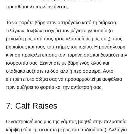
προσθέτουν επιπλέον άνεση.
Το να φοράτε βάρη στον αστράγαλο κατά τη διάρκεια
πλάγιων βολβών στοχεύει τον μέγιστο γλουτιαίο (ο
μεγαλύτερος από τους τρεις γλουτιαίους μυς σας), τους
μηριαίους και τους καμπτήρες του ισχίου. Η μονόπλευρη
κίνηση προκαλεί επίσης τον πυρήνα σας και δεσμεύει την
ισορροπία σας. Ξεκινήστε με βάρη ενός κιλού και
σταδιακά αυξήστε τα δύο κιλά ή περισσότερα. Αυτό
επιτρέπει στο σώμα σας να προσαρμοστεί με ασφάλεια
SELF FINDER
SELF FINDER
πριν αυξήσει το φορτίο και την αντίστασή σας.
Βρες Γυμναστή, Διαιτολόγο,
Βρες Γυμναστή, Διαιτολόγο,
7. Calf Raises
Γιατρό & Φυσικοθεραπευτή
Γιατρό & Φυσικοθεραπευτή
Ο γαστροκνήμιος μυς της γάμπας βοηθά στην πελματιαία
κάμψη (κάμψη στο κάτω μέρος του ποδιού σας). Αλλά για