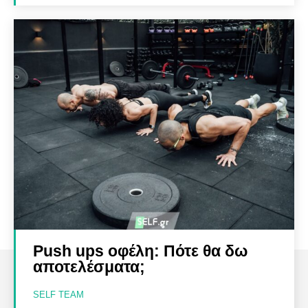
Push ups οφέλη: Πότε θα δω
αποτελέσματα;
SELF TEAM