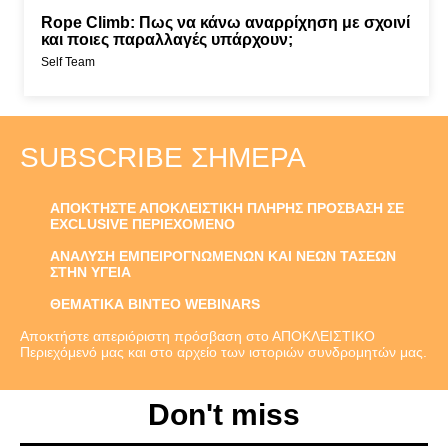
Rope Climb: Πως να κάνω αναρρίχηση με σχοινί
και ποιες παραλλαγές υπάρχουν;
Self Team
SUBSCRIBE ΣΉΜΕΡΑ
ΑΠΟΚΤΗΣΤΕ ΑΠΟΚΛΕΙΣΤΙΚΗ ΠΛΗΡΗΣ ΠΡΟΣΒΑΣΗ ΣΕ
EXCLUSIVE ΠΕΡΙΕΧΟΜΕΝΟ
ΑΝΑΛΥΣΗ ΕΜΠΕΙΡΟΓΝΩΜΕΝΩΝ ΚΑΙ ΝΕΩΝ ΤΑΣΕΩΝ
ΣΤΗΝ ΥΓΕΙΑ
ΘΕΜΑΤΙΚΑ ΒΙΝΤΕΟ WEBINARS
Αποκτήστε απεριόριστη πρόσβαση στο ΑΠΟΚΛΕΙΣΤΙΚΟ
Περιεχόμενό μας και στο αρχείο των ιστοριών συνδρομητών μας.
Don't miss