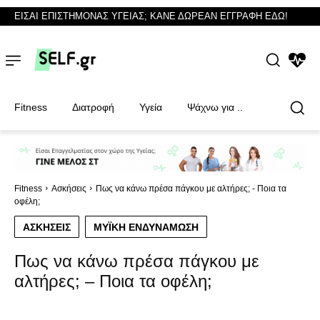
ΕΙΣΑΙ ΕΠΙΣΤΗΜΟΝΑΣ ΥΓΕΙΑΣ; ΚΑΝΕ ΔΩΡΕΑΝ ΕΓΓΡΑΦΗ ΕΔΩ!
NEWS
Fitness
Διατροφή
Υγεία
Ψάχνω για ..
Φυσικοθεραπευτές
Φυσικοθεραπευτές
Fitness
Ασκήσεις
Πως να κάνω πρέσα πάγκου με αλτήρες; - Ποια τα
οφέλη;
ΑΣΚΉΣΕΙΣ
ΜΥΪΚΉ ΕΝΔΥΝΆΜΩΣΗ
Πως να κάνω πρέσα πάγκου με
αλτήρες; – Ποια τα οφέλη;