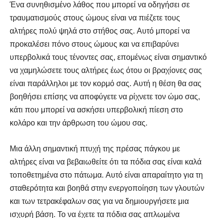
Ένα συνηθισμένο λάθος που μπορεί να οδηγήσει σε
SELF FINDER
SELF FINDER
τραυματισμούς στους ώμους είναι να πιέζετε τους
αλτήρες πολύ ψηλά στο στήθος σας. Αυτό μπορεί να
Βρες Γυμναστή, Διαιτολόγο,
Βρες Γυμναστή, Διαιτολόγο,
προκαλέσει πόνο στους ώμους και να επιβαρύνει
Γιατρό & Φυσικοθεραπευτή
Γιατρό & Φυσικοθεραπευτή
υπερβολικά τους τένοντες σας, επομένως είναι σημαντικό
να χαμηλώσετε τους αλτήρες έως ότου οι βραχίονες σας
είναι παράλληλοι με τον κορμό σας. Αυτή η θέση θα σας
βοηθήσει επίσης να αποφύγετε να ρίχνετε τον ώμο σας,
κάτι που μπορεί να ασκήσει υπερβολική πίεση στο
κολάρο και την άρθρωση του ώμου σας.
Μια άλλη σημαντική πτυχή της πρέσας πάγκου με
Αναζήτηση
Αναζήτηση
αλτήρες είναι να βεβαιωθείτε ότι τα πόδια σας είναι καλά
τοποθετημένα στο πάτωμα. Αυτό είναι απαραίτητο για τη
σταθερότητα και βοηθά στην ενεργοποίηση των γλουτών
και των τετρακέφαλων σας για να δημιουργήσετε μια
ισχυρή βάση. Το να έχετε τα πόδια σας απλωμένα