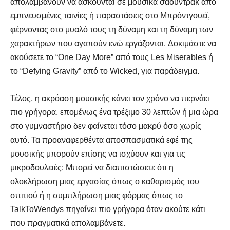
απολαμβάνουν να ασκούνται σε μουσικά σάουντρακ από
εμπνευσμένες ταινίες ή παραστάσεις στο Μπρόντγουεϊ,
φέρνοντας στο μυαλό τους τη δύναμη και τη δύναμη των
χαρακτήρων που αγαπούν ενώ εργάζονται. Δοκιμάστε να
ακούσετε το “One Day More” από τους Les Miserables ή
το “Defying Gravity” από το Wicked, για παράδειγμα.
Τέλος, η ακρόαση μουσικής κάνει τον χρόνο να περνάει
πιο γρήγορα, επομένως ένα τρέξιμο 30 λεπτών ή μια ώρα
στο γυμναστήριο δεν φαίνεται τόσο μακρύ όσο χωρίς
αυτό. Τα προαναφερθέντα αποσπασματικά εφέ της
μουσικής μπορούν επίσης να ισχύουν και για τις
μικροδουλειές: Μπορεί να διαπιστώσετε ότι η
ολοκλήρωση μιας εργασίας όπως ο καθαρισμός του
σπιτιού ή η συμπλήρωση μιας φόρμας όπως το
TalkToWendys πηγαίνει πιο γρήγορα όταν ακούτε κάτι
που πραγματικά απολαμβάνετε.