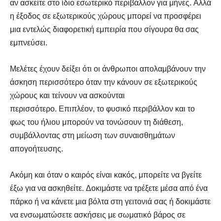
αν ασκείτε στο ίδιο εσωτερικό περιβάλλον για μήνες. Αλλά
η έξοδος σε εξωτερικούς χώρους μπορεί να προσφέρει
μια εντελώς διαφορετική εμπειρία που σίγουρα θα σας
εμπνεύσει.
Μελέτες έχουν δείξει ότι οι άνθρωποι απολαμβάνουν την
άσκηση περισσότερο όταν την κάνουν σε εξωτερικούς
χώρους και τείνουν να ασκούνται
περισσότερο. Επιπλέον, το φυσικό περιβάλλον και το
φως του ήλιου μπορούν να τονώσουν τη διάθεση,
SELF FINDER
SELF FINDER
συμβάλλοντας στη μείωση των συναισθημάτων
Βρες Γυμναστή, Διαιτολόγο,
Βρες Γυμναστή, Διαιτολόγο,
απογοήτευσης.
Γιατρό & Φυσικοθεραπευτή
Γιατρό & Φυσικοθεραπευτή
Ακόμη και όταν ο καιρός είναι κακός, μπορείτε να βγείτε
έξω για να ασκηθείτε. Δοκιμάστε να τρέξετε μέσα από ένα
πάρκο ή να κάνετε μια βόλτα στη γειτονιά σας ή δοκιμάστε
να ενσωματώσετε ασκήσεις με σωματικό βάρος σε