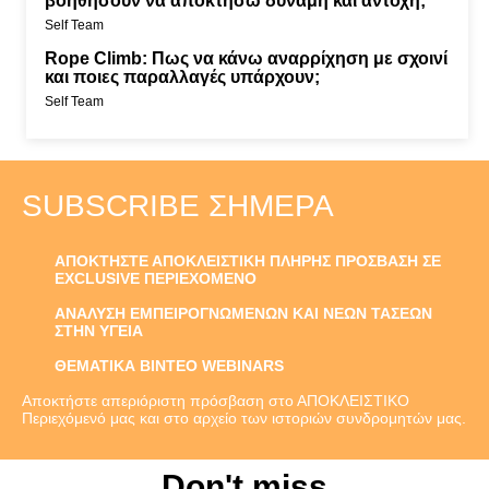
βοηθήσουν να αποκτήσω δύναμη και αντοχή;
Self Team
Rope Climb: Πως να κάνω αναρρίχηση με σχοινί
και ποιες παραλλαγές υπάρχουν;
Self Team
SUBSCRIBE ΣΉΜΕΡΑ
ΑΠΟΚΤΗΣΤΕ ΑΠΟΚΛΕΙΣΤΙΚΗ ΠΛΗΡΗΣ ΠΡΟΣΒΑΣΗ ΣΕ
EXCLUSIVE ΠΕΡΙΕΧΟΜΕΝΟ
ΑΝΑΛΥΣΗ ΕΜΠΕΙΡΟΓΝΩΜΕΝΩΝ ΚΑΙ ΝΕΩΝ ΤΑΣΕΩΝ
ΣΤΗΝ ΥΓΕΙΑ
ΘΕΜΑΤΙΚΑ ΒΙΝΤΕΟ WEBINARS
Αποκτήστε απεριόριστη πρόσβαση στο ΑΠΟΚΛΕΙΣΤΙΚΟ
Περιεχόμενό μας και στο αρχείο των ιστοριών συνδρομητών μας.
Don't miss