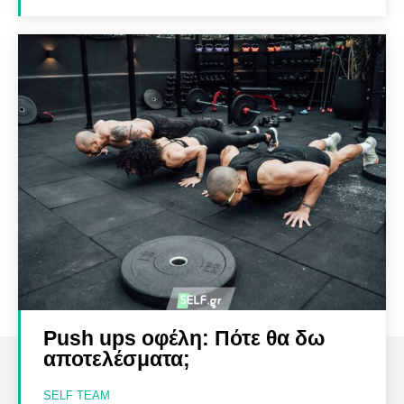
Push ups οφέλη: Πότε θα δω
αποτελέσματα;
SELF TEAM