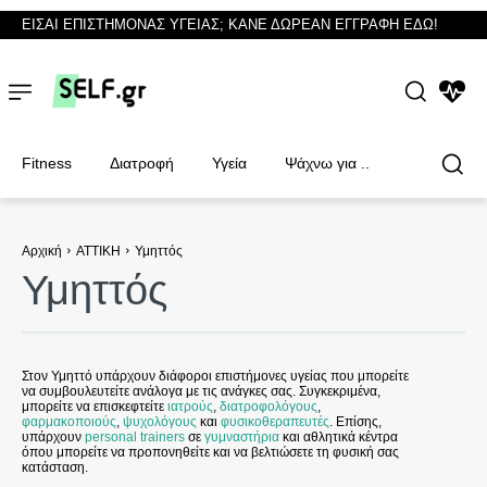
ΕΙΣΑΙ ΕΠΙΣΤΗΜΟΝΑΣ ΥΓΕΙΑΣ; ΚΑΝΕ ΔΩΡΕΑΝ ΕΓΓΡΑΦΗ ΕΔΩ!
NEWS
Fitness
Διατροφή
Υγεία
Ψάχνω για ..
Αρχική
ΑΤΤΙΚΗ
Υμηττός
Υμηττός
Φυσικοθεραπευτές
Φυσικοθεραπευτές
Στον Υμηττό υπάρχουν διάφοροι επιστήμονες υγείας που μπορείτε
να συμβουλευτείτε ανάλογα με τις ανάγκες σας. Συγκεκριμένα,
μπορείτε να επισκεφτείτε
ιατρούς
,
διατροφολόγους
,
φαρμακοποιούς
,
ψυχολόγους
και
φυσικοθεραπευτές
. Επίσης,
υπάρχουν
personal trainers
σε
γυμναστήρια
και αθλητικά κέντρα
όπου μπορείτε να προπονηθείτε και να βελτιώσετε τη φυσική σας
κατάσταση.