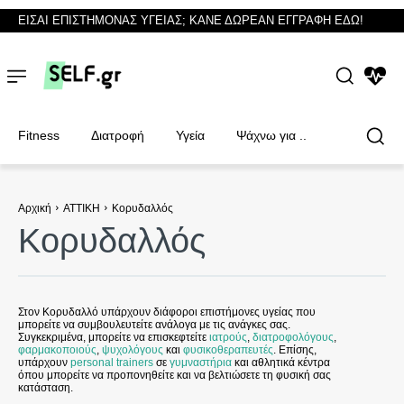
ΕΙΣΑΙ ΕΠΙΣΤΗΜΟΝΑΣ ΥΓΕΙΑΣ; ΚΑΝΕ ΔΩΡΕΑΝ ΕΓΓΡΑΦΗ ΕΔΩ!
NEWS
Fitness
Διατροφή
Υγεία
Ψάχνω για ..
Αρχική
ΑΤΤΙΚΗ
Κορυδαλλός
Κορυδαλλός
Φυσικοθεραπευτές
Φυσικοθεραπευτές
Στον Κορυδαλλό υπάρχουν διάφοροι επιστήμονες υγείας που
μπορείτε να συμβουλευτείτε ανάλογα με τις ανάγκες σας.
Συγκεκριμένα, μπορείτε να επισκεφτείτε
ιατρούς
,
διατροφολόγους
,
φαρμακοποιούς
,
ψυχολόγους
και
φυσικοθεραπευτές
. Επίσης,
υπάρχουν
personal trainers
σε
γυμναστήρια
και αθλητικά κέντρα
όπου μπορείτε να προπονηθείτε και να βελτιώσετε τη φυσική σας
κατάσταση.