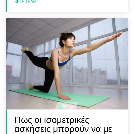
SELF TEAM
Αναζήτηση
Αναζήτηση
Πως οι ισομετρικές
ασκήσεις μπορούν να με