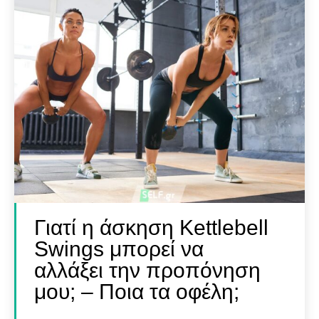
SELF FINDER
SELF FINDER
Βρες Γυμναστή, Διαιτολόγο,
Βρες Γυμναστή, Διαιτολόγο,
Γιατρό & Φυσικοθεραπευτή
Γιατρό & Φυσικοθεραπευτή
Γιατί η άσκηση Kettlebell
Swings μπορεί να
αλλάξει την προπόνηση
μου; – Ποια τα οφέλη;