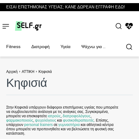
ΕΙΣΑΙ ΕΠΙΣΤΗΜΟΝΑΣ ΥΓΕΙΑΣ; ΚΑΝΕ ΔΩΡΕΑΝ ΕΓΓΡΑΦΗ ΕΔΩ!
NEWS
Fitness
Διατροφή
Υγεία
Ψάχνω για ..
Αρχική
ΑΤΤΙΚΗ
Κηφισιά
Κηφισιά
Φυσικοθεραπευτές
Φυσικοθεραπευτές
Στην Κηφισιά υπάρχουν διάφοροι επιστήμονες υγείας που μπορείτε
να συμβουλευτείτε ανάλογα με τις ανάγκες σας. Συγκεκριμένα,
μπορείτε να επισκεφτείτε
ιατρούς
,
διατροφολόγους
,
φαρμακοποιούς
,
ψυχολόγους
και
φυσικοθεραπευτές
. Επίσης,
υπάρχουν
personal trainers
σε
γυμναστήρια
και αθλητικά κέντρα
όπου μπορείτε να προπονηθείτε και να βελτιώσετε τη φυσική σας
κατάσταση.