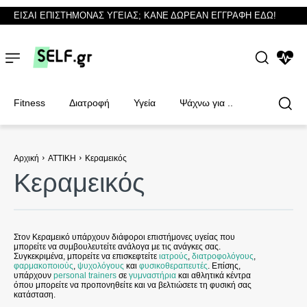
ΕΙΣΑΙ ΕΠΙΣΤΗΜΟΝΑΣ ΥΓΕΙΑΣ; ΚΑΝΕ ΔΩΡΕΑΝ ΕΓΓΡΑΦΗ ΕΔΩ!
NEWS
Fitness
Διατροφή
Υγεία
Ψάχνω για ..
Αρχική
ΑΤΤΙΚΗ
Κεραμεικός
Κεραμεικός
Φυσικοθεραπευτές
Φυσικοθεραπευτές
Στον Κεραμεικό υπάρχουν διάφοροι επιστήμονες υγείας που
μπορείτε να συμβουλευτείτε ανάλογα με τις ανάγκες σας.
Συγκεκριμένα, μπορείτε να επισκεφτείτε
ιατρούς
,
διατροφολόγους
,
φαρμακοποιούς
,
ψυχολόγους
και
φυσικοθεραπευτές
. Επίσης,
υπάρχουν
personal trainers
σε
γυμναστήρια
και αθλητικά κέντρα
όπου μπορείτε να προπονηθείτε και να βελτιώσετε τη φυσική σας
κατάσταση.