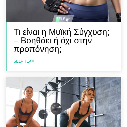
Τι είναι η Μυϊκή Σύγχυση;
– Βοηθάει ή όχι στην
προπόνηση;
SELF TEAM
SELF FINDER
SELF FINDER
Βρες Γυμναστή, Διαιτολόγο,
Βρες Γυμναστή, Διαιτολόγο,
Γιατρό & Φυσικοθεραπευτή
Γιατρό & Φυσικοθεραπευτή