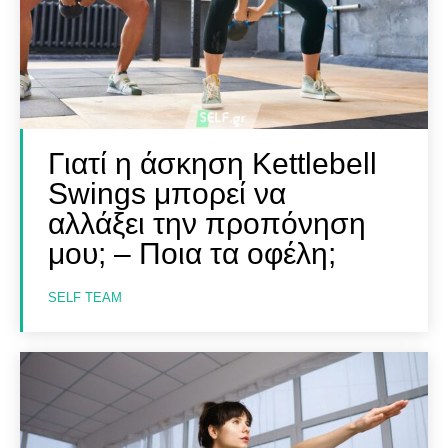
Γιατί η άσκηση Kettlebell
Swings μπορεί να
Αναζήτηση
Αναζήτηση
αλλάξει την προπόνηση
μου; – Ποια τα οφέλη;
SELF TEAM