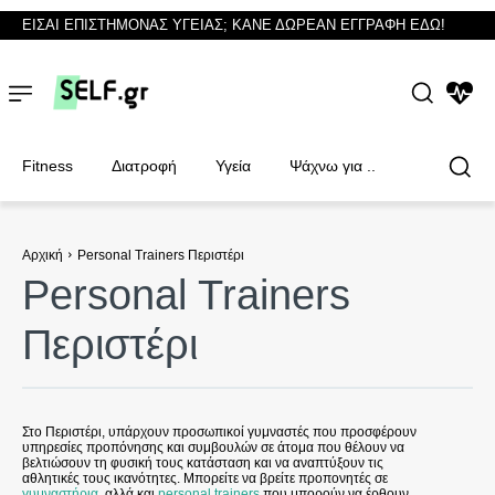
ΕΙΣΑΙ ΕΠΙΣΤΗΜΟΝΑΣ ΥΓΕΙΑΣ; ΚΑΝΕ ΔΩΡΕΑΝ ΕΓΓΡΑΦΗ ΕΔΩ!
NEWS
Fitness
Διατροφή
Υγεία
Ψάχνω για ..
Αρχική
Personal Trainers Περιστέρι
Personal Trainers
Φυσικοθεραπευτές
Φυσικοθεραπευτές
Περιστέρι
Στο Περιστέρι, υπάρχουν προσωπικοί γυμναστές που προσφέρουν
υπηρεσίες προπόνησης και συμβουλών σε άτομα που θέλουν να
βελτιώσουν τη φυσική τους κατάσταση και να αναπτύξουν τις
αθλητικές τους ικανότητες. Μπορείτε να βρείτε προπονητές σε
γυμναστήρια
, αλλά και
personal trainers
που μπορούν να έρθουν