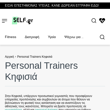
ΕΙΣΑΙ ΕΠΙΣΤΗΜΟΝΑΣ ΥΓΕΙΑΣ; ΚΑΝΕ ΔΩΡΕΑΝ ΕΓΓΡΑΦΗ ΕΔΩ!
NEWS
Fitness
Διατροφή
Υγεία
Ψάχνω για ..
Αρχική
Personal Trainers Κηφισιά
Personal Trainers
Φυσικοθεραπευτές
Φυσικοθεραπευτές
Κηφισιά
Στην Κηφισιά, υπάρχουν προσωπικοί γυμναστές που προσφέρουν
υπηρεσίες προπόνησης και συμβουλών σε άτομα που θέλουν να
βελτιώσουν τη φυσική τους κατάσταση και να αναπτύξουν τις
αθλητικές τους ικανότητες. Μπορείτε να βρείτε προπονητές σε
γυμναστήρια
, αλλά και
personal trainers
που μπορούν να έρθουν