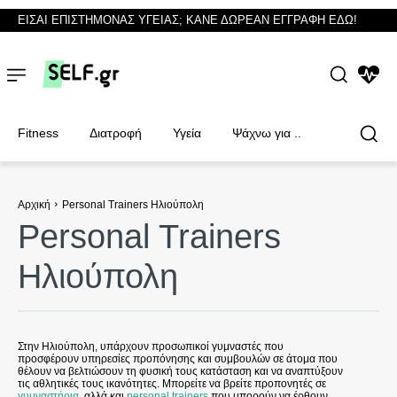
ΕΙΣΑΙ ΕΠΙΣΤΗΜΟΝΑΣ ΥΓΕΙΑΣ; ΚΑΝΕ ΔΩΡΕΑΝ ΕΓΓΡΑΦΗ ΕΔΩ!
NEWS
Fitness
Διατροφή
Υγεία
Ψάχνω για ..
Αρχική
Personal Trainers Ηλιούπολη
Personal Trainers
Φυσικοθεραπευτές
Φυσικοθεραπευτές
Ηλιούπολη
Στην Ηλιούπολη, υπάρχουν προσωπικοί γυμναστές που
προσφέρουν υπηρεσίες προπόνησης και συμβουλών σε άτομα που
θέλουν να βελτιώσουν τη φυσική τους κατάσταση και να αναπτύξουν
τις αθλητικές τους ικανότητες. Μπορείτε να βρείτε προπονητές σε
γυμναστήρια
, αλλά και
personal trainers
που μπορούν να έρθουν