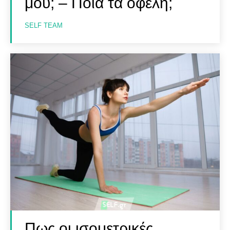
μου; – Ποια τα οφέλη;
SELF TEAM
Πως οι ισομετρικές