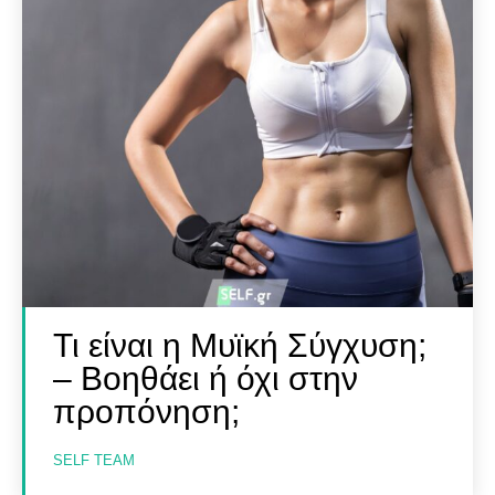
SELF FINDER
SELF FINDER
Βρες Γυμναστή, Διαιτολόγο,
Βρες Γυμναστή, Διαιτολόγο,
Γιατρό & Φυσικοθεραπευτή
Γιατρό & Φυσικοθεραπευτή
Τι είναι η Μυϊκή Σύγχυση;
Αναζήτηση
Αναζήτηση
– Βοηθάει ή όχι στην
προπόνηση;
SELF TEAM