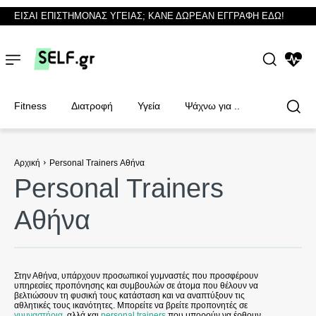
ΕΙΣΑΙ ΕΠΙΣΤΗΜΟΝΑΣ ΥΓΕΙΑΣ; ΚΑΝΕ ΔΩΡΕΑΝ ΕΓΓΡΑΦΗ ΕΔΩ!
NEWS
Fitness
Διατροφή
Υγεία
Ψάχνω για ..
Αρχική
Personal Trainers Αθήνα
Personal Trainers
Φυσικοθεραπευτές
Φυσικοθεραπευτές
Αθήνα
Στην Αθήνα, υπάρχουν προσωπικοί γυμναστές που προσφέρουν
υπηρεσίες προπόνησης και συμβουλών σε άτομα που θέλουν να
βελτιώσουν τη φυσική τους κατάσταση και να αναπτύξουν τις
αθλητικές τους ικανότητες. Μπορείτε να βρείτε προπονητές σε
γυμναστήρια
, αλλά και
personal trainers
που μπορούν να έρθουν