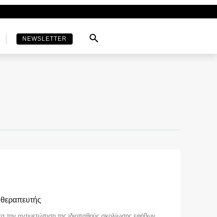
NEWSLETTER
οθεραπευτής
τα την αντιμετώπιση της ιδιοπαθούς σκολίωσης εφήβων