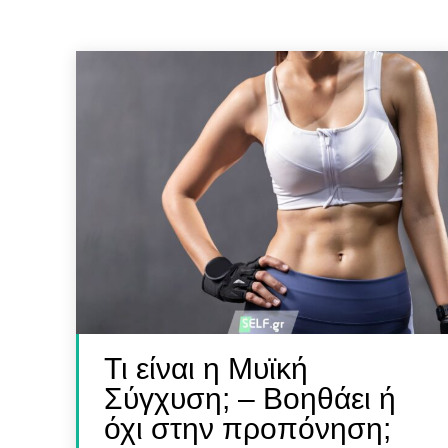
SELF 
SELF 
Βρες
Βρες
Γιατ
Γιατ
Τι είναι η Μυϊκή
Σύγχυση; – Βοηθάει ή
όχι στην προπόνηση;