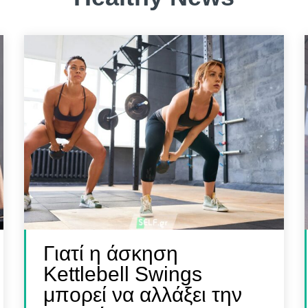
FINDER
FINDER
 Γυμναστή, Διαιτολόγο,
 Γυμναστή, Διαιτολόγο,
ρό & Φυσικοθεραπευτή
ρό & Φυσικοθεραπευτή
Γιατί η άσκηση
Kettlebell Swings
μπορεί να αλλάξει την