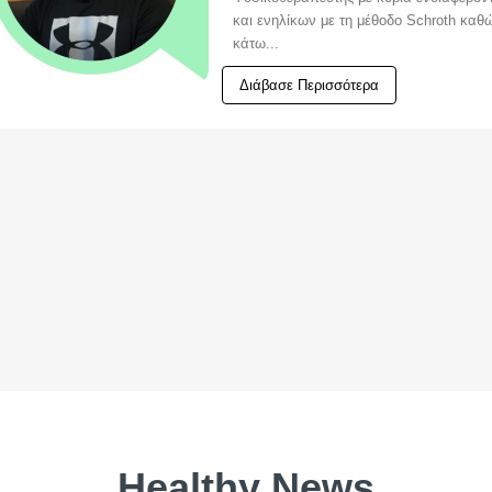
και ενηλίκων με τη μέθοδο Schroth κα
κάτω...
Διάβασε Περισσότερα
Healthy News