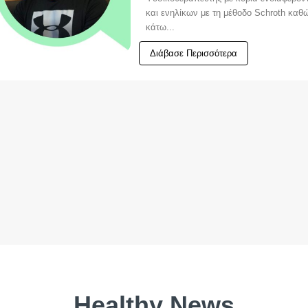
και ενηλίκων με τη μέθοδο Schroth κα
κάτω...
Διάβασε Περισσότερα
Healthy News