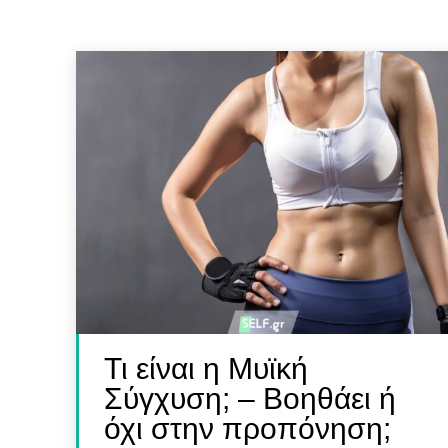
SELF 
SELF 
Βρες
Βρες
Γιατ
Γιατ
Τι είναι η Μυϊκή
Σύγχυση; – Βοηθάει ή
όχι στην προπόνηση;