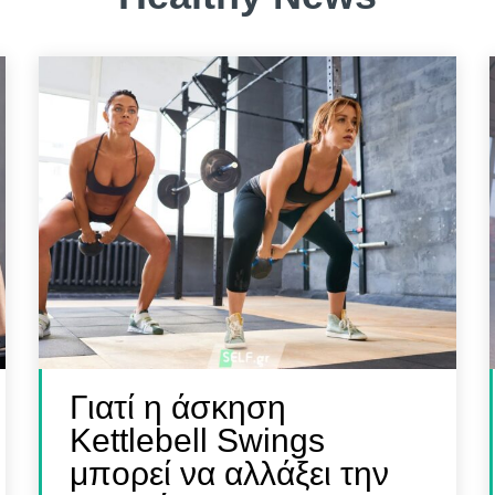
FINDER
FINDER
 Γυμναστή, Διαιτολόγο,
 Γυμναστή, Διαιτολόγο,
ρό & Φυσικοθεραπευτή
ρό & Φυσικοθεραπευτή
Γιατί η άσκηση
Kettlebell Swings
μπορεί να αλλάξει την