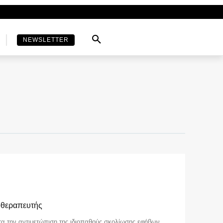
NEWSLETTER
οθεραπευτής
τα την αντιμετώπιση της ιδιοπαθούς σκολίωσης εφήβων