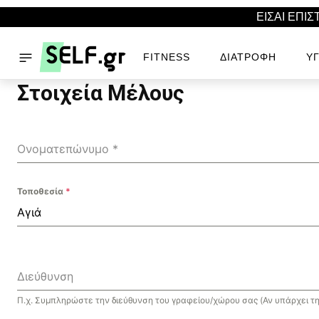
ΕΙΣΑΙ ΕΠΙ
FITNESS
ΔΙΑΤΡΟΦΉ
ΥΓ
Στοιχεία Μέλους
Ονοματεπώνυμο
*
Τοποθεσία
*
Αγιά
Διεύθυνση
Π.χ. Συμπληρώστε την διεύθυνση του γραφείου/χώρου σας (Αν υπάρχει τη