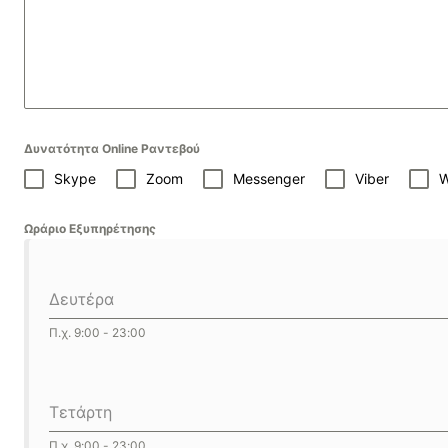
Δυνατότητα Online Ραντεβού
Skype
Zoom
Messenger
Viber
W
SELF 
SELF 
Ωράριο Εξυπηρέτησης
Βρες
Βρες
Γιατ
Γιατ
Δευτέρα
Π.χ. 9:00 - 23:00
Τετάρτη
Π.χ. 9:00 - 23:00