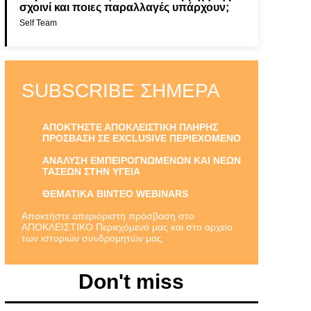
σχοινί και ποιες παραλλαγές υπάρχουν;
Self Team
SUBSCRIBE ΣΉΜΕΡΑ
ΑΠΟΚΤΗΣΤΕ ΑΠΟΚΛΕΙΣΤΙΚΗ ΠΛΗΡΗΣ
ΠΡΟΣΒΑΣΗ ΣΕ EXCLUSIVE ΠΕΡΙΕΧΟΜΕΝΟ
ΑΝΑΛΥΣΗ ΕΜΠΕΙΡΟΓΝΩΜΕΝΩΝ ΚΑΙ ΝΕΩΝ
ΤΑΣΕΩΝ ΣΤΗΝ ΥΓΕΙΑ
ΘΕΜΑΤΙΚΑ ΒΙΝΤΕΟ WEBINARS
Αποκτήστε απεριόριστη πρόσβαση στο
ΑΠΟΚΛΕΙΣΤΙΚΟ Περιεχόμενό μας και στο αρχείο
των ιστοριών συνδρομητών μας.
Don't miss