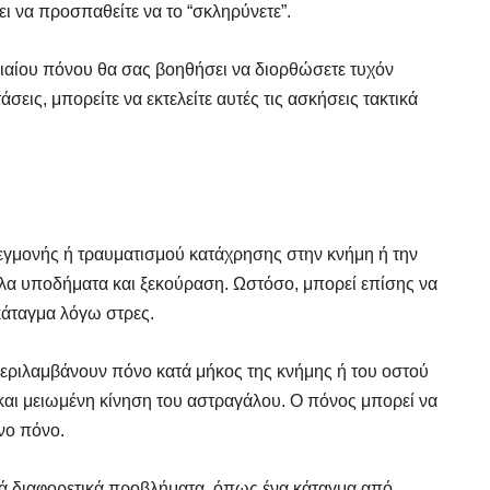
ι να προσπαθείτε να το “σκληρύνετε”.
ιαίου πόνου θα σας βοηθήσει να διορθώσετε τυχόν
εις, μπορείτε να εκτελείτε αυτές τις ασκήσεις τακτικά
εγμονής ή τραυματισμού κατάχρησης στην κνήμη ή την
λα υποδήματα και ξεκούραση. Ωστόσο, μπορεί επίσης να
κάταγμα λόγω στρες.
FINDER
FINDER
ριλαμβάνουν πόνο κατά μήκος της κνήμης ή του οστού
και μειωμένη κίνηση του αστραγάλου. Ο πόνος μπορεί να
 Γυμναστή, Διαιτολόγο,
 Γυμναστή, Διαιτολόγο,
νο πόνο.
ρό & Φυσικοθεραπευτή
ρό & Φυσικοθεραπευτή
ά διαφορετικά προβλήματα, όπως ένα κάταγμα από