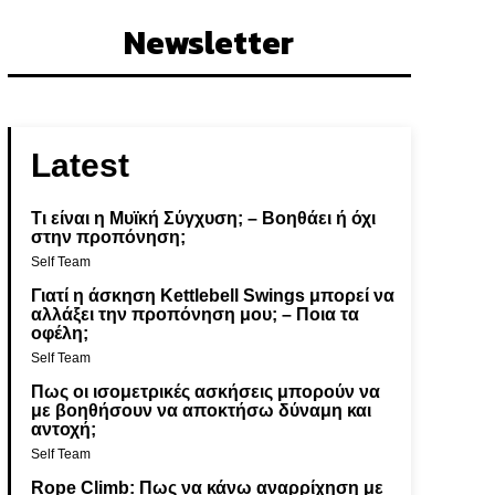
Newsletter
Latest
Τι είναι η Μυϊκή Σύγχυση; – Βοηθάει ή όχι
στην προπόνηση;
Self Team
Γιατί η άσκηση Kettlebell Swings μπορεί να
αλλάξει την προπόνηση μου; – Ποια τα
οφέλη;
Self Team
Πως οι ισομετρικές ασκήσεις μπορούν να
με βοηθήσουν να αποκτήσω δύναμη και
αντοχή;
Self Team
Rope Climb: Πως να κάνω αναρρίχηση με