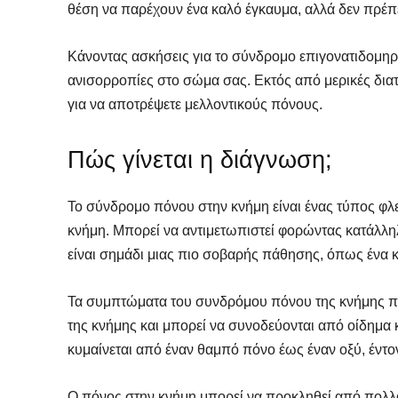
θέση να παρέχουν ένα καλό έγκαυμα, αλλά δεν πρέπε
Κάνοντας ασκήσεις για το σύνδρομο επιγονατιδομηρ
ανισορροπίες στο σώμα σας. Εκτός από μερικές διατάσ
για να αποτρέψετε μελλοντικούς πόνους.
Πώς γίνεται η διάγνωση;
Το σύνδρομο πόνου στην κνήμη είναι ένας τύπος φλ
κνήμη. Μπορεί να αντιμετωπιστεί φορώντας κατάλλη
είναι σημάδι μιας πιο σοβαρής πάθησης, όπως ένα 
SELF 
SELF 
Τα συμπτώματα του συνδρόμου πόνου της κνήμης πε
της κνήμης και μπορεί να συνοδεύονται από οίδημα 
Βρες
Βρες
κυμαίνεται από έναν θαμπό πόνο έως έναν οξύ, έντο
Γιατ
Γιατ
Ο πόνος στην κνήμη μπορεί να προκληθεί από πολλ