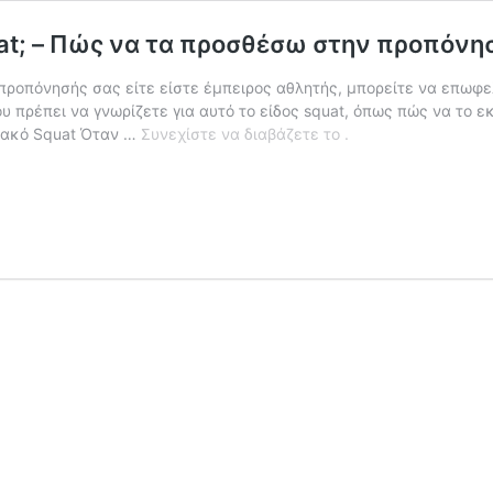
at; – Πώς να τα προσθέσω στην προπόνησ
ς προπόνησής σας είτε είστε έμπειρος αθλητής, μπορείτε να επωφ
 πρέπει να γνωρίζετε για αυτό το είδος squat, όπως πώς να το 
Ποιοι
ιακό Squat Όταν …
Συνεχίστε να διαβάζετε το
.
μύες
συμμετέχουν
στα
Sumo
Squat;
–
Πώς
να
τα
προσθέσω
στην
προπόνηση
μου;