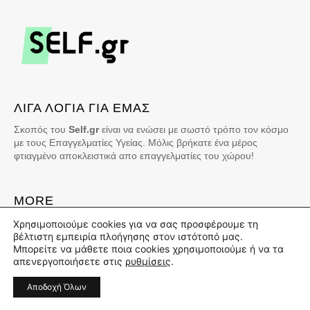
ΛΙΓΑ ΛΟΓΙΑ ΓΙΑ ΕΜΑΣ
Σκοπός του
Self.gr
είναι να ενώσει με σωστό τρόπο τον κόσμο
με τους Επαγγελματίες Υγείας. Μόλις βρήκατε ένα μέρος
φτιαγμένο αποκλειστικά απο επαγγελματίες του χώρου!
MORE
Χρησιμοποιούμε cookies για να σας προσφέρουμε τη
ΓΙΝΕ ΣΥΝΕΡΓΑΤΗΣ ΜΑΣ!
βέλτιστη εμπειρία πλοήγησης στον ιστότοπό μας.
Μπορείτε να μάθετε ποια cookies χρησιμοποιούμε ή να τα
ΕΠΙΚΟΙΝΩΝΗΣΕ ΜΑΖΙ ΜΑΣ
απενεργοποιήσετε στις
ρυθμίσεις
.
ΔΙΑΦΗΜΙΣΗ ΣΤΟ SELF
Αποδοχή Όλων
ABOUT US