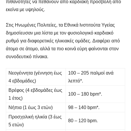
πιθανότητες να πεθάνουν από καρδιακή προσβολή από
εκείνα με υψηλούς.
Στις Ηνωμένες Πολιτείες, τα Εθνικά Ινστιτούτα Υγείας
δημοσίευσαν μια λίστα με τον φυσιολογικό καρδιακό
ρυθμό για διαφορετικές ηλικιακές ομάδες. Διαφέρει από
άτομο σε άτομο, αλλά τα πιο κοινά εύρη φαίνονται στον
συνοδευτικό πίνακα.
Νεογέννητα (γέννηση έως
100 – 205 παλμοί ανά
4 εβδομάδες)
λεπτό*.
Βρέφος (4 εβδομάδες έως
100 – 180 bpm*.
1 έτος)
Νήπια (1 έως 3 ετών)
98 – 140 bpm*.
Προσχολική ηλικία (3 έως
80 – 120 bpm.
5 ετών)