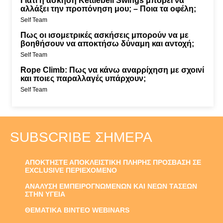
Γιατί η άσκηση Kettlebell Swings μπορεί να
αλλάξει την προπόνηση μου; – Ποια τα οφέλη;
Self Team
Πως οι ισομετρικές ασκήσεις μπορούν να με
βοηθήσουν να αποκτήσω δύναμη και αντοχή;
Self Team
Rope Climb: Πως να κάνω αναρρίχηση με σχοινί
και ποιες παραλλαγές υπάρχουν;
Self Team
SUBSCRIBE ΣΉΜΕΡΑ
ΑΠΟΚΤΗΣΤΕ ΑΠΟΚΛΕΙΣΤΙΚΗ ΠΛΗΡΗΣ ΠΡΟΣΒΑΣΗ ΣΕ
EXCLUSIVE ΠΕΡΙΕΧΟΜΕΝΟ
ΑΝΑΛΥΣΗ ΕΜΠΕΙΡΟΓΝΩΜΕΝΩΝ ΚΑΙ ΝΕΩΝ ΤΑΣΕΩΝ
ΣΤΗΝ ΥΓΕΙΑ
ΘΕΜΑΤΙΚΑ ΒΙΝΤΕΟ WEBINARS