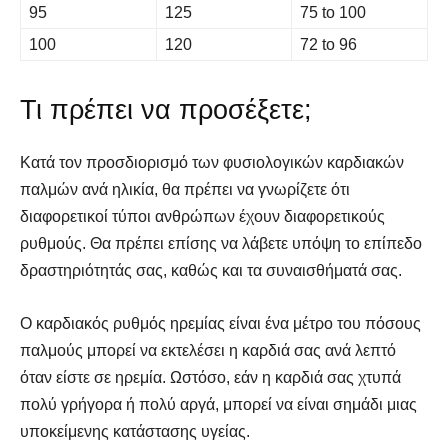
95
125
75 to 100
100
120
72 to 96
Τι πρέπει να προσέξετε;
Κατά τον προσδιορισμό των φυσιολογικών καρδιακών
παλμών ανά ηλικία, θα πρέπει να γνωρίζετε ότι
διαφορετικοί τύποι ανθρώπων έχουν διαφορετικούς
ρυθμούς. Θα πρέπει επίσης να λάβετε υπόψη το επίπεδο
δραστηριότητάς σας, καθώς και τα συναισθήματά σας.
SELF FINDER
SELF FINDER
Βρες Γυμναστή, Διαιτολόγο,
Βρες Γυμναστή, Διαιτολόγο,
Ο καρδιακός ρυθμός ηρεμίας είναι ένα μέτρο του πόσους
Γιατρό & Φυσικοθεραπευτή
Γιατρό & Φυσικοθεραπευτή
παλμούς μπορεί να εκτελέσει η καρδιά σας ανά λεπτό
όταν είστε σε ηρεμία. Ωστόσο, εάν η καρδιά σας χτυπά
πολύ γρήγορα ή πολύ αργά, μπορεί να είναι σημάδι μιας
υποκείμενης κατάστασης υγείας.