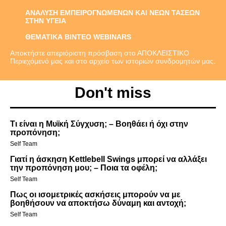
ΑΝΑΛΥΣΗ ΕΜΠΕΙΡΟΓΝΩΜΕΝΩΝ ΚΑΙ ΝΕΩΝ ΤΑΣΕΩΝ
ΣΤΗΝ ΥΓΕΙΑ
ΘΕΜΑΤΙΚΑ ΒΙΝΤΕΟ WEBINARS
Αποκτήστε απεριόριστη πρόσβαση στο ΑΠΟΚΛΕΙΣΤΙΚΟ
Περιεχόμενό μας και στο αρχείο των ιστοριών συνδρομητών μας.
Don't miss
Τι είναι η Μυϊκή Σύγχυση; – Βοηθάει ή όχι στην
προπόνηση;
Self Team
Γιατί η άσκηση Kettlebell Swings μπορεί να αλλάξει
την προπόνηση μου; – Ποια τα οφέλη;
Self Team
Πως οι ισομετρικές ασκήσεις μπορούν να με
βοηθήσουν να αποκτήσω δύναμη και αντοχή;
Self Team